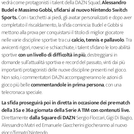
vedrà come protagonisti i talent della DAZN Squad,
Alessandro
Budel e Massimo Gobbi, sfidarsi al nuovo Nintendo Switch
Sports.
Con i tacchetti ai piedi, gli avatar personalizzati e dopo aver
completato il riscaldamento, la sfida comincia: Budel e Gobbi si
mettono alla prova per conquistarsi il titolo di miglior giocatore
nelle varie discipline sportive tra cui
calcio, tennis e pallavolo
. Tra
avvicenti rigori, rovesci e schiacchiate, i talent sfidano le loro abilità
sportive
con un livello di difficoltà in più
, destreggiarsi in
domande sull’attualità sportiva e record del passato, vinti dai più
importanti protagonisti delle nuove discipline presenti nel gioco.
Non solo, i commentatori DAZN accompagneranno le azioni di
gioco più belle
commentandole in prima persona
, con una
telecronaca speciale.
La sfida proseguirà poi in diretta in occasione dei pre-match
della 35a e 36a giornata della Serie A TIM con contenuti live.
Direttamente
dalla Square di DAZN
Sergio Floccari, Gigi Di Biagio,
Alessandro Matri ed Emanuele Giaccherini giocheranno al nuovo
gioco ‘firmato’ Nintendo.