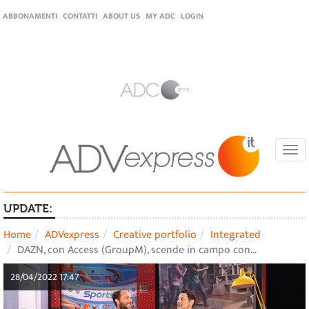
ABBONAMENTI
CONTATTI
ABOUT US
MY ADC
LOGIN
Togg
navi
UPDATE:
Home
ADVexpress
Creative portfolio
Integrated
DAZN, con Access (GroupM), scende in campo con…
28/04/2022 17:47