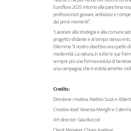
Taurus ci ha permesso non solo di centrar
Euroflora 2025 intorno alla panchina ros
professionisti giovani, ambiziosi e compete
dai primi momenti”.
"Lavorare alla strategia e alla comunica
progetto sfidante e al tempo stesso en
Dilemma "Il nostro obiettivo era quello di
modernità. La natura, in tutte le sue form
sempre più una forma evoluta di benessere
una campagna, che è esteticamente molto a
Credits:
Direzione creativa: Matteo Sozzi e Alber
Creative lead: Vanessa Merighi e Caterina
Art director: Gaia Bucciol
Client Manager: Chiara Anglese