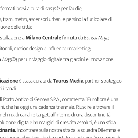
 formati brevi a cura di
sample
per l’audio;
, tram, metro, ascensori urbani e persino la funicolare di
uore delle città;
installazione a
Milano Centrale
firmata da B
onsai Ninja;
itoriali, motion design e influencer marketing;
a
Magilla
, per un viaggio digitale tra giardini e innovazione.
ficazione
è stata curata da
Taurus Media
, partner strategico
 i canali.
i Porto Antico di Genova S.P.A., commenta: “Euroflora è una
i, che ha oggi una cadenza triennale. Riuscire a trovare il
l mix di canali e target, all’interno di una discontinuità
luzione digitale ha margini di crescita assoluti, è una sfida
cinante.
Incontrare sulla nostra strada la squadra Dilemma e