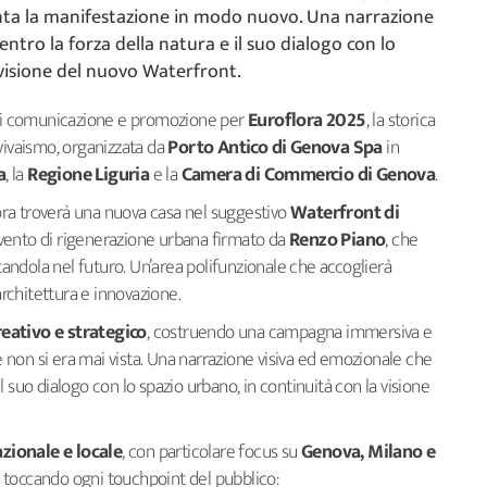
nta la manifestazione in modo nuovo. Una narrazione
ntro la forza della natura e il suo dialogo con lo
 visione del nuovo Waterfront.
di comunicazione e promozione per
Euroflora 2025
, la storica
vivaismo, organizzata da
Porto Antico di Genova Spa
in
a
, la
Regione Liguria
e la
Camera di Commercio di Genova
.
lora troverà una nuova casa nel suggestivo
Waterfront di
rvento di rigenerazione urbana firmato da
Renzo Piano
, che
ttandola nel futuro. Un’area polifunzionale che accoglierà
architettura e innovazione.
reativo e strategico
, costruendo una campagna immersiva e
non si era mai vista. Una narrazione visiva ed emozionale che
il suo dialogo con lo spazio urbano, in continuità con la visione
zionale e locale
, con particolare focus su
Genova, Milano e
, toccando ogni touchpoint del pubblico: