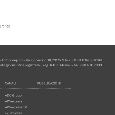
archesi
 ADC Group Srl – Via Copernico 38, 20125 Milano - P.IVA 03670830961
ta giornalistica registrata - Reg. Trib. di Milano n. 643 dell'17.10.2000
CANALI
PUBBLICAZIONI
ADC Group
ADVexpress
ADVexpress TV
e20express