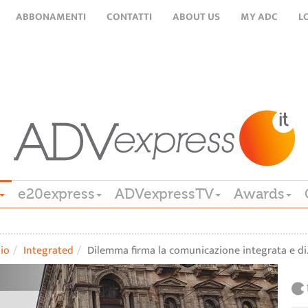
ABBONAMENTI
CONTATTI
ABOUT US
MY ADC
L
e20express
ADVexpressTV
Awards
lio
Integrated
Dilemma firma la comunicazione integrata e di