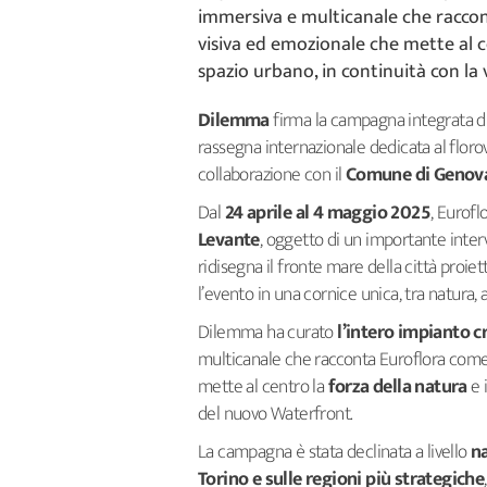
immersiva e multicanale che racco
visiva ed emozionale che mette al ce
spazio urbano, in continuità con la
Dilemma
firma la campagna integrata 
rassegna internazionale dedicata al floro
collaborazione con il
Comune di Genov
Dal
24 aprile al 4 maggio 2025
, Eurof
Levante
, oggetto di un importante inte
ridisegna il fronte mare della città proie
l’evento in una cornice unica, tra natura, 
Dilemma ha curato
l’intero impianto c
multicanale che racconta Euroflora come 
mette al centro la
forza della natura
e 
del nuovo Waterfront.
La campagna è stata declinata a livello
na
Torino e sulle regioni più strategiche