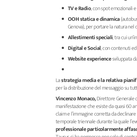
TV e Radio
, con spot emozionali e
OOH statica e dinamica
(autobus
Genova), per portare la natura nel c
Allestimenti speciali
, tra cui un’
Digital e Social
, con contenuti ed
Website experience
sviluppata d
La
strategia media e la relativa
piani
per la distribuzione del messaggio su tutti
Vincenzo Monaco,
Direttore Generale d
manifestazione che esiste da quasi 60 ann
claim e l’immagine corretta da declinare ne
temporale triennale durante la quale l’evo
professionale particolarmente affas