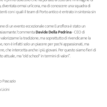
e il primo obiettivo che ha portato a costruire l’immagine di
a, diventata ormai un’icona, ma di conoscere una squadra di
nti con i quali il team di Porto antico è entrato in sintonia sin
zione di un evento eccezionale come Euroflora è stato un
tusiasmante."commenta
Davide Della Pedrina
- CEO di
 valorizzarne la tradizione, ma soprattutto di rivendicarne la
e, non è infatti solo un piacere per pochi appassionati, ma
, che intercetta anche i più giovani. Per questo siamo fieri di
ttuale, ma "old school" in termini di valori”.
to Pascazio
 Licini