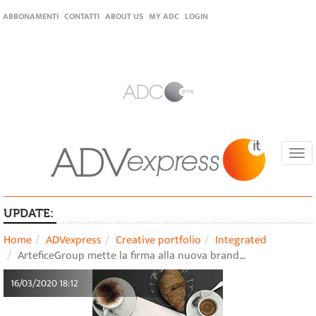
ABBONAMENTI
CONTATTI
ABOUT US
MY ADC
LOGIN
Togg
navi
UPDATE:
Home
ADVexpress
Creative portfolio
Integrated
ArteficeGroup mette la firma alla nuova brand…
16/03/2020 18:12