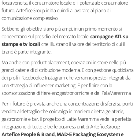
forza vendita, il consumatore locale e il potenziale consumatore
futuro. ArteficeGroup inizia quindi a lavorare al piano di
comunicazione complessivo.
Sebbene gli obiettivi siano più ampi, in un primo momento si
concentrano sul presidio del mercato locale:
campagne ATL su
stampa e tv locali
che illustrano il valore del territorio di cui il
brand è parte integrante.
Ma anche con product placement, operazioni in store nelle più
grandi catene di distribuzione moderna. E con gestione quotidiana
dei profili Facebook e Instagram che verranno presto integrati da
una strategia di influencer marketing. E per finire con la
sponsorizzazione di fiere enogastronomiche e del PalaMaremma.
Per il futuro è prevista anche una concentrazione di sforzi su punti
vendita al dettaglio che coinvolga in maniera diretta gelaterie,
gastronomie e bar. Il progetto di Latte Maremma vede la perfetta
integrazione di tutte e tre le business unit di ArteficeGroup:
Artefice People & Brand, MAD-E Packaging Ecosystem e