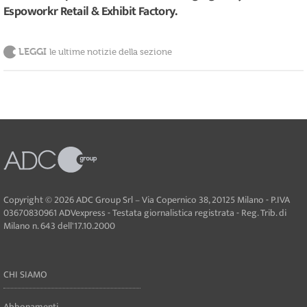
Espoworkr Retail & Exhibit Factory.
LEGGI
le ultime notizie della sezione
Copyright © 2026 ADC Group Srl – Via Copernico 38, 20125 Milano - P.IVA
03670830961 ADVexpress - Testata giornalistica registrata - Reg. Trib. di
Milano n. 643 dell'17.10.2000
CHI SIAMO
Abbonamenti