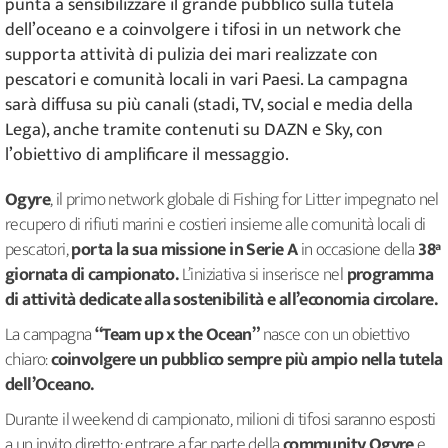
punta a sensibilizzare il grande pubblico sulla tutela
dell’oceano e a coinvolgere i tifosi in un network che
supporta attività di pulizia dei mari realizzate con
pescatori e comunità locali in vari Paesi. La campagna
sarà diffusa su più canali (stadi, TV, social e media della
Lega), anche tramite contenuti su DAZN e Sky, con
l’obiettivo di amplificare il messaggio.
Ogyre
, il primo network globale di Fishing for Litter impegnato nel
recupero di rifiuti marini e costieri insieme alle comunità locali di
pescatori,
porta la sua missione in Serie A
in occasione della
38ª
giornata di campionato.
L’iniziativa si inserisce nel
programma
di attività dedicate alla sostenibilità e all’economia circolare.
La campagna
“Team up x the Ocean”
nasce con un obiettivo
chiaro:
coinvolgere un pubblico sempre più ampio nella tutela
dell’Oceano.
Durante il weekend di campionato, milioni di tifosi saranno esposti
a un invito diretto: entrare a far parte della
community Ogyre
e