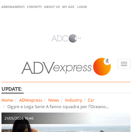
ABBONAMENTI
CONTATTI
ABOUT US
MY ADC
LOGIN
Togg
navi
UPDATE:
Home
ADVexpress
News
Industry
Csr
Ogyre e Lega Serie A fanno squadra per l’Oceano…
21/05/2026 16:46