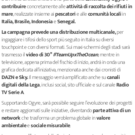
contribuire
concretamente alle
attività di raccolta dei rifiuti in
mare
, realizzate insieme ai
pescatori
e alle
comunità locali
in
Italia, Brasile, Indonesia
e
Senegal.
La campagna prevede una distribuzione multicanale,
per
ingaggiare i tifosi dello sport più seguito in Italia su diversi
touchpoint e con diversi formati. Sui maxi-schermi degli stadi sarà
trasmesso il
video di 30’’
#TeamUpxTheOcean
, mentre in
televisione, appena prima del fischio di inizio, andrà in onda una
grafica dedicata all’iniziativa, menzionata anche dai cronisti di
DAZN e Sky.
Il messaggio verrà amplificato anche su
canali
digitali della Lega
, inclusi social, sito ufficiale e sul canale
Radio
TV Serie A
.
Supportando Ogyre, sarà possibile seguire l’evoluzione dei progetti
e restare aggiornati sulle iniziative, diventando
parte attiva di un
network
che trasforma un problema globale in
valore
ambientale
e
sociale misurabile
.