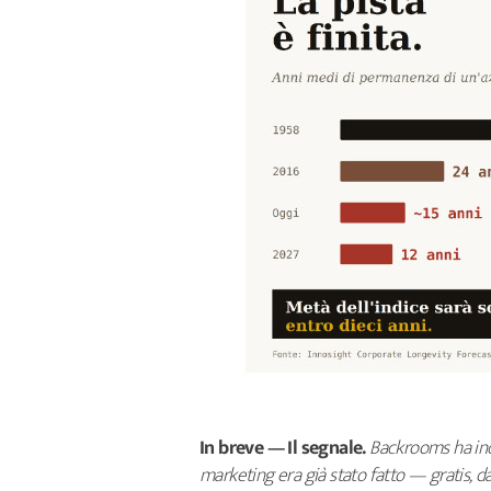
In breve — Il segnale.
Backrooms ha inc
marketing era già stato fatto — gratis, d