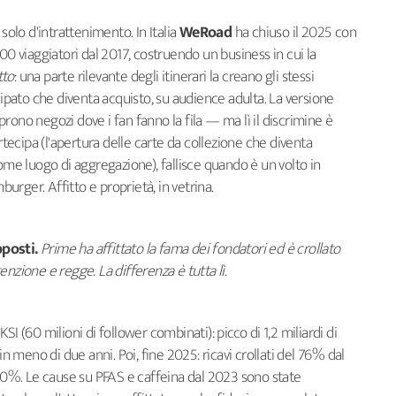
lo d'intrattenimento. In Italia
WeRoad
ha chiuso il 2025 con
00 viaggiatori dal 2017, costruendo un business in cui la
tto
: una parte rilevante degli itinerari la creano gli stessi
cipato che diventa acquisto, su audience adulta. La versione
rono negozi dove i fan fanno la fila — ma lì il discrimine è
ecipa (l'apertura delle carte da collezione che diventa
come luogo di aggregazione), fallisce quando è un volto in
rger. Affitto e proprietà, in vetrina.
pposti.
Prime ha affittato la fama dei fondatori ed è crollato
nzione e regge. La differenza è tutta lì.
I (60 milioni di follower combinati): picco di 1,2 miliardi di
in meno di due anni. Poi, fine 2025: ricavi crollati del 76% dal
 10%. Le cause su PFAS e caffeina dal 2023 sono state