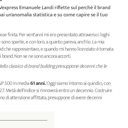
DVexpress Emanuele Landi riflette sul perché il brand
i un'anomalia statistica e su come capire se il tuo
.
se finita. Per vent'anni mi ero presentato attraverso i loghi
 sono sparite, e con loro, a quanto pareva, anch'io. La mia
and che rappresentavo, e quando mi hanno licenziato è tornata
ai brand. Non se ne sono ancora accorti.
dello classico di brand building presuppone decenni che le
S&P 500 in media
61 anni.
Oggi siamo intorno ai quindici, con
27. Metà dell'indice si rinnoverà entro un decennio. Costruire
o di attenzione affittata, presuppone di avere decenni