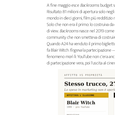
A fine maggio esce
Backrooms
: budget 
Risultato: 81 milioni di apertura solo ne
mondo in dieci giorni, film più redditizio 
Solo che non era il primo: lo costruiva da
di view.
Backrooms
nasce nel 2019 come fo
community che non smetteva di costruirci
Quando A24 ha venduto il primo biglietto, 
fa Blair Witch
fingeva
la partecipazione — f
fenomeno morì lì: YouTube non c'era anco
di partecipazione vera, poi l'uscita al ci