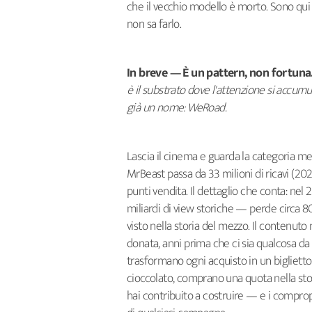
che il vecchio modello è morto. Sono qui
non sa farlo.
In breve — È un pattern, non fortuna
è il substrato dove l'attenzione si accumul
già un nome: WeRoad.
Lascia il cinema e guarda la categoria me
MrBeast passa da 33 milioni di ricavi (202
punti vendita. Il dettaglio che conta: nel 
miliardi di view storiche — perde circa 80
visto nella storia del mezzo. Il contenuto n
donata, anni prima che ci sia qualcosa da 
trasformano ogni acquisto in un biglietto 
cioccolato, comprano una quota nella sto
hai contribuito a costruire — e i compropr