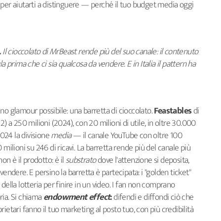
 per aiutarti a distinguere — perché il tuo budget media oggi
.
Il cioccolato di MrBeast rende più del suo canale: il contenuto
a prima che ci sia qualcosa da vendere. E in Italia il pattern ha
no glamour possibile: una barretta di cioccolato.
Feastables
di
2) a 250 milioni (2024), con 20 milioni di utile, in oltre 30.000
2024 la divisione
media
— il canale YouTube con oltre 100
 milioni su 246 di ricavi. La barretta rende più del canale più
on è il prodotto: è il
substrato
dove l'attenzione si deposita,
vendere. E persino la barretta è partecipata: i "golden ticket"
della lotteria per finire in un video. I fan non comprano
ria. Si chiama
endowment effect
:
difendi e diffondi ciò che
ietari fanno il tuo marketing al posto tuo, con più credibilità