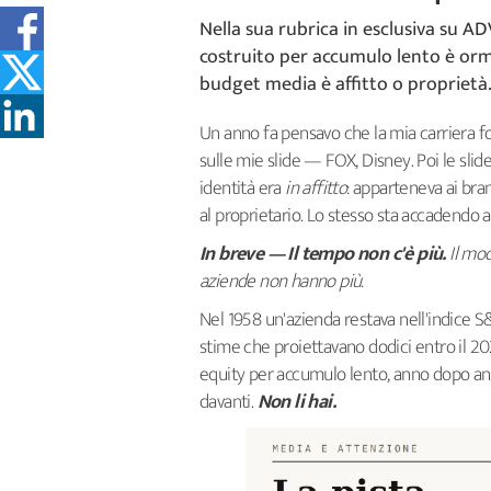
Nella sua rubrica in esclusiva su A
costruito per accumulo lento è orma
budget media è affitto o proprietà
Un anno fa pensavo che la mia carriera fos
sulle mie slide — FOX, Disney. Poi le slide
identità era
in affitto
: apparteneva ai br
al proprietario. Lo stesso sta accadendo 
In breve — Il tempo non c'è più.
Il mo
aziende non hanno più.
Nel 1958 un'azienda restava nell'indice 
stime che proiettavano dodici entro il 20
equity per accumulo lento, anno dopo ann
davanti.
Non li hai.