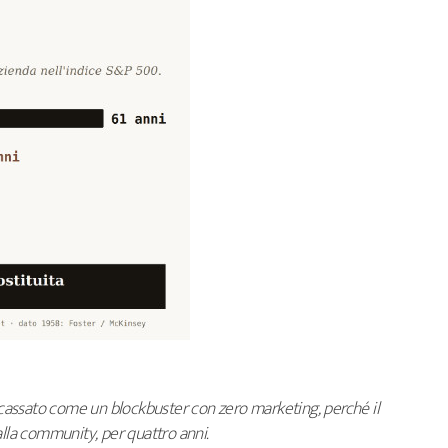
assato come un blockbuster con zero marketing, perché il
alla community, per quattro anni.