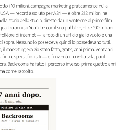
sotto i 10 milioni, campagna marketing praticamente nulla.
gli USA — record assoluto per A24 — e oltre 212 milioni nel
nella storia dello studio, diretto da un ventenne al primo film.
 quattro anni su YouTube con il suo pubblico, oltre 190 milioni
lklore di internet — la foto di un ufficio giallo vuoto e una
 sopra. Nessuno lo possedeva, quindi lo possedevano tutti.
il marketing era già stato fatto, gratis, anni prima. Vent'anni
inti dispersi, finti siti — e funzionò una volta sola, poi il
ra. Backrooms ha fatto il percorso inverso: prima quattro anni
nema come raccolto.