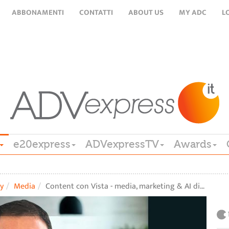
ABBONAMENTI
CONTATTI
ABOUT US
MY ADC
L
e20express
ADVexpressTV
Awards
y
Media
Content con Vista - media, marketing & AI di…