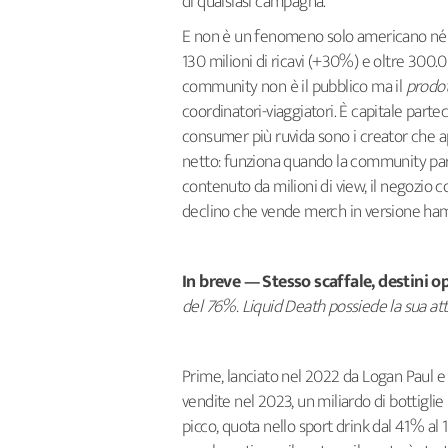
di qualsiasi campagna.
E non è un fenomeno solo americano né so
130 milioni di ricavi (+30%) e oltre 300.0
community non è il pubblico ma il
prodo
coordinatori-viaggiatori. È capitale parte
consumer più ruvida sono i creator che ap
netto: funziona quando la community part
contenuto da milioni di view, il negozio 
declino che vende merch in versione hambu
In breve — Stesso scaffale, destini o
del 76%. Liquid Death possiede la sua atte
Prime, lanciato nel 2022 da Logan Paul e KS
vendite nel 2023, un miliardo di bottiglie 
picco, quota nello sport drink dal 41% al