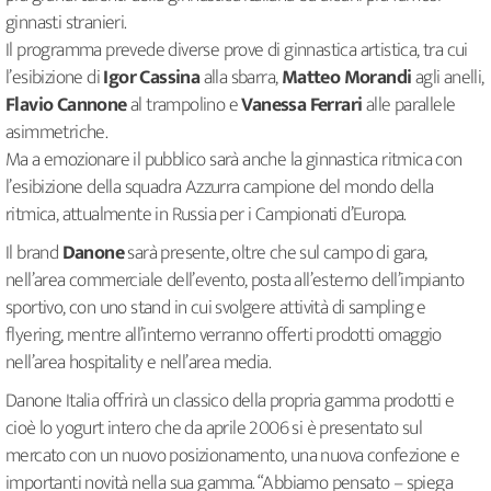
ginnasti stranieri.
Il programma prevede diverse prove di ginnastica artistica, tra cui
l’esibizione di
Igor Cassina
alla sbarra,
Matteo Morandi
agli anelli,
Flavio Cannone
al trampolino e
Vanessa Ferrari
alle parallele
asimmetriche.
Ma a emozionare il pubblico sarà anche la ginnastica ritmica con
l’esibizione della squadra Azzurra campione del mondo della
ritmica, attualmente in Russia per i Campionati d’Europa.
Il brand
Danone
sarà presente, oltre che sul campo di gara,
nell’area commerciale dell’evento, posta all’esterno dell’impianto
sportivo, con uno stand in cui svolgere attività di sampling e
flyering, mentre all’interno verranno offerti prodotti omaggio
nell’area hospitality e nell’area media.
Danone Italia offrirà un classico della propria gamma prodotti e
cioè lo yogurt intero che da aprile 2006 si è presentato sul
mercato con un nuovo posizionamento, una nuova confezione e
importanti novità nella sua gamma. “Abbiamo pensato – spiega