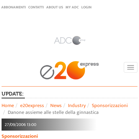
ABBONAMENTI
CONTATTI
ABOUT US
MY ADC
LOGIN
Togg
navi
UPDATE:
Home
e20express
News
Industry
Sponsorizzazioni
Danone assieme alle stelle della ginnastica
27/09/2006 13:00
Sponsorizzazioni