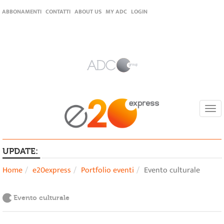
ABBONAMENTI
CONTATTI
ABOUT US
MY ADC
LOGIN
Togg
navi
UPDATE:
Home
e20express
Portfolio eventi
Evento culturale
Evento culturale