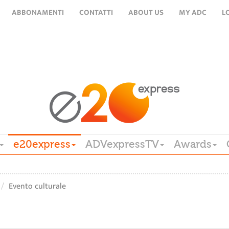
ABBONAMENTI
CONTATTI
ABOUT US
MY ADC
L
e20express
ADVexpressTV
Awards
Evento culturale