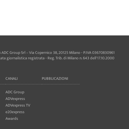
 ADC Group Srl – Via Copernico 38, 20125 Milano - P.IVA 03670830961
ta giornalistica registrata - Reg. Trib. di Milano n. 643 dell'17.10.2000
CANALI
PUBBLICAZIONI
ADC Group
ADVexpress
ADVexpress TV
e20express
Awards