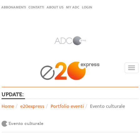
ABBONAMENTI
CONTATTI
ABOUT US
MY ADC
LOGIN
Togg
navi
UPDATE:
Home
e20express
Portfolio eventi
Evento culturale
Evento culturale