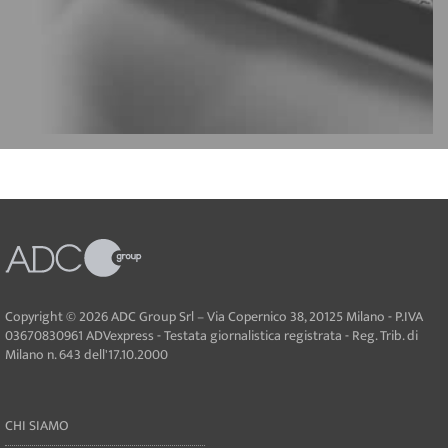
Copyright © 2026 ADC Group Srl – Via Copernico 38, 20125 Milano - P.IVA
03670830961 ADVexpress - Testata giornalistica registrata - Reg. Trib. di
Milano n. 643 dell'17.10.2000
CHI SIAMO