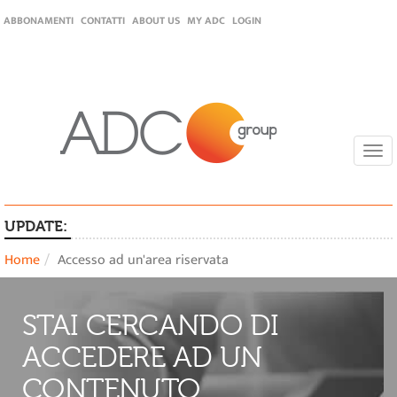
ABBONAMENTI
CONTATTI
ABOUT US
MY ADC
LOGIN
Togg
navi
UPDATE:
Home
Accesso ad un'area riservata
STAI CERCANDO DI
ACCEDERE AD UN
CONTENUTO