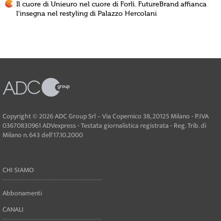
Il cuore di Unieuro nel cuore di Forlì. FutureBrand affianca
l'insegna nel restyling di Palazzo Hercolani
Copyright © 2026 ADC Group Srl – Via Copernico 38, 20125 Milano - P.IVA
03670830961 ADVexpress - Testata giornalistica registrata - Reg. Trib. di
Milano n. 643 dell'17.10.2000
CHI SIAMO
Abbonamenti
CANALI