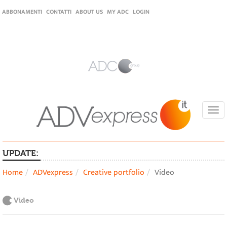
ABBONAMENTI
CONTATTI
ABOUT US
MY ADC
LOGIN
Togg
navi
UPDATE:
Home
ADVexpress
Creative portfolio
Video
Video