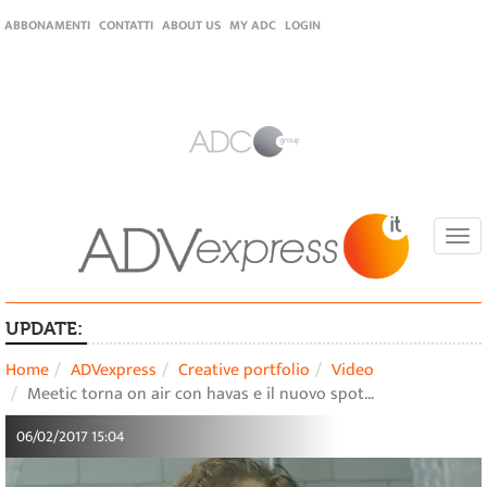
ABBONAMENTI
CONTATTI
ABOUT US
MY ADC
LOGIN
Togg
navi
UPDATE:
Home
ADVexpress
Creative portfolio
Video
Meetic torna on air con havas e il nuovo spot…
06/02/2017 15:04