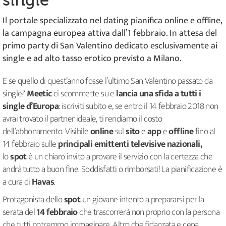
single
Il portale specializzato nel dating pianifica online e offline,
la campagna europea attiva dall’1 febbraio. In attesa del
primo party di San Valentino dedicato esclusivamente ai
single e ad alto tasso erotico previsto a Milano.
E se quello di quest’anno fosse l’ultimo San Valentino passato da
single?
Meetic
ci scommette su e
lancia una sfida a tutti i
single d’Europa
: iscriviti subito e, se entro il 14 febbraio 2018 non
avrai trovato il partner ideale, ti rendiamo il costo
dell’abbonamento. Visibile
online
sul
sito
e
app
e
offline
fino al
14 febbraio sulle
principali emittenti televisive nazionali,
lo
spot
è un chiaro invito a provare il servizio con la certezza che
andrà tutto a buon fine. Soddisfatti o rimborsati! La pianificazione è
a cura di
Havas
.
Protagonista dello
spot
un giovane intento a prepararsi per la
serata del
14 febbraio
che trascorrerà non proprio con la persona
che tutti potremmo immaginare. Altro che fidanzata e cena