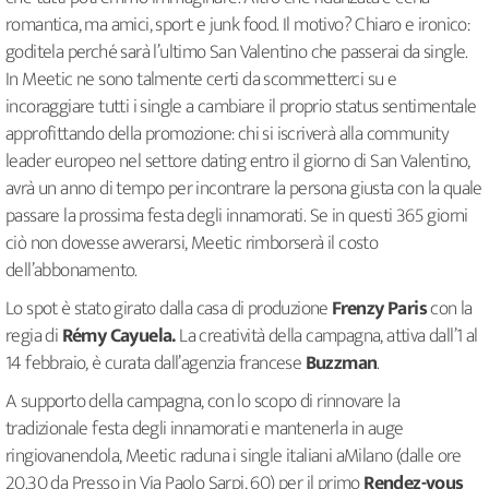
romantica, ma amici, sport e junk food. Il motivo? Chiaro e ironico:
goditela perché sarà l’ultimo San Valentino che passerai da single.
In Meetic ne sono talmente certi da scommetterci su e
incoraggiare tutti i single a cambiare il proprio status sentimentale
approfittando della promozione: chi si iscriverà alla community
leader europeo nel settore dating entro il giorno di San Valentino,
avrà un anno di tempo per incontrare la persona giusta con la quale
passare la prossima festa degli innamorati. Se in questi 365 giorni
ciò non dovesse avverarsi, Meetic rimborserà il costo
dell’abbonamento.
Lo spot è stato girato dalla casa di produzione
Frenzy Paris
con la
regia di
Rémy Cayuela.
La creatività della campagna, attiva dall’1 al
14 febbraio, è curata dall’agenzia francese
Buzzman
.
A supporto della campagna, con lo scopo di rinnovare la
tradizionale festa degli innamorati e mantenerla in auge
ringiovanendola, Meetic raduna i single italiani aMilano (dalle ore
20.30 da Presso in Via Paolo Sarpi, 60) per il primo
Rendez-vous