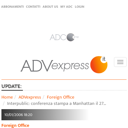
ABBONAMENTI
CONTATTI
ABOUT US
MY ADC
LOGIN
Togg
navi
UPDATE:
Home
ADVexpress
Foreign Office
Interpublic: conferenza stampa a Manhattan il 27…
10/01/2006 18:20
Foreign Office