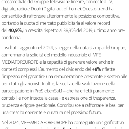
crossmediale del Gruppo: televisione lineare, connected TV,
digitale, radio e Dooh (Digital out of home). Questo trend ha
consentito di rafforzare ulteriormente la posizione competitiva,
portando la quota di mercato pubblicitaria al valore record
del
40,9%,
in crescita rispetto al 38,3% del 2019, ultimo anno pre-
pandemia.
I risultati raggiunti nel 2024, si legge nella nota stampa del Gruppo,
confermano la solidità del modello industriale di MFE-
MEDIAFOREUROPE e la capacità di generare valore anche in
contesti complessi. L’aumento del dividendo del
+8%
riflette
l’impegno nel garantire una remunerazione crescente e sostenibile
per i tutti gli azionisti. Inoltre, la scelta della svalutazione della
partecipazione in ProSiebenSat.1 – che ha effetti puramente
contabili e non intacca la cassa - è espressione di trasparenza,
prudenza e rigore gestionale. Contribuisce a rafforzare le basi per
una crescita coerente e duratura nel prossimo futuro.
Nel 2024, MFE-MEDIAFOREUROPE ha conseguito un significativo