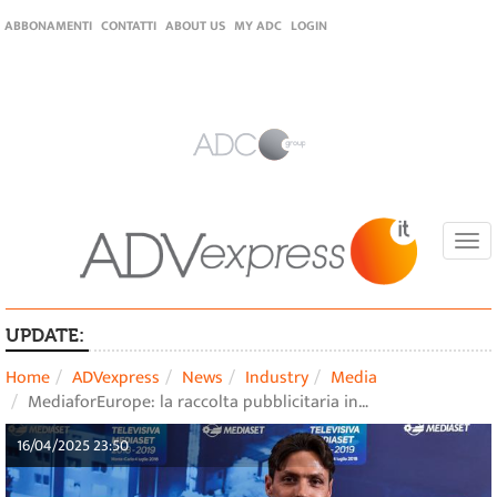
ABBONAMENTI
CONTATTI
ABOUT US
MY ADC
LOGIN
Togg
navi
UPDATE:
Home
ADVexpress
News
Industry
Media
MediaforEurope: la raccolta pubblicitaria in…
16/04/2025 23:50