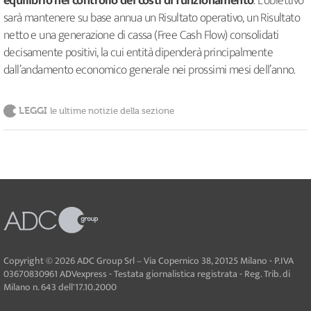
equilibrio nel controllo dei costi di funzionamento
. L’obiettivo
sarà mantenere su base annua un Risultato operativo, un Risultato
netto e una generazione di cassa (Free Cash Flow) consolidati
decisamente positivi, la cui entità dipenderà principalmente
dall’andamento economico generale nei prossimi mesi dell’anno.
LEGGI
le ultime notizie della sezione
Copyright © 2026 ADC Group Srl – Via Copernico 38, 20125 Milano - P.IVA
03670830961 ADVexpress - Testata giornalistica registrata - Reg. Trib. di
Milano n. 643 dell'17.10.2000