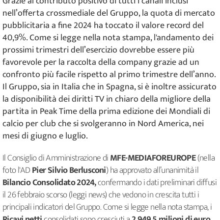
Grazie al contributo positivo di tutti i canali inclusi
nell’offerta crossmediale del Gruppo, la quota di mercato
pubblicitaria a fine 2024 ha toccato il valore record del
40,9%. Come si legge nella nota stampa, l'andamento dei
prossimi trimestri dell’esercizio dovrebbe essere più
favorevole per la raccolta della company grazie ad un
confronto più facile rispetto al primo trimestre dell’anno.
Il Gruppo, sia in Italia che in Spagna, si è inoltre assicurato
la disponibilità dei diritti TV in chiaro della migliore della
partita in Peak Time della prima edizione dei Mondiali di
calcio per club che si svolgeranno in Nord America, nei
mesi di giugno e luglio.
Il Consiglio di Amministrazione di
MFE-MEDIAFOREUROPE
(nella
foto l'AD
Pier Silvio Berlusconi
) ha approvato all’unanimità il
Bilancio Consolidato 2024,
confermando i dati preliminari diffusi
il 26 febbraio scorso (leggi news) che vedono in crescita tutti i
principali indicatori del Gruppo. Come si legge nella nota stampa, i
Ricavi netti
consolidati sono cresciuti a
2.949,5 milioni di euro,