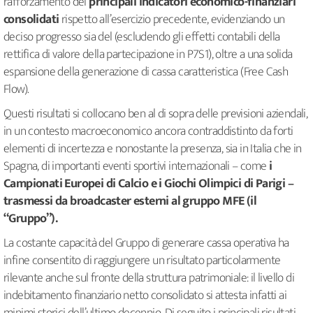
rafforzamento dei
principali indicatori economico-finanziari
consolidati
rispetto all’esercizio precedente, evidenziando un
deciso progresso sia del (escludendo gli effetti contabili della
rettifica di valore della partecipazione in P7S1), oltre a una solida
espansione della generazione di cassa caratteristica (Free Cash
Flow).
Questi risultati si collocano ben al di sopra delle previsioni aziendali,
in un contesto macroeconomico ancora contraddistinto da forti
elementi di incertezza e nonostante la presenza, sia in Italia che in
Spagna, di importanti eventi sportivi internazionali – come
i
Campionati Europei di Calcio e i Giochi Olimpici di Parigi –
trasmessi da broadcaster esterni al gruppo MFE (il
“Gruppo”).
La costante capacità del Gruppo di generare cassa operativa ha
infine consentito di raggiungere un risultato particolarmente
rilevante anche sul fronte della struttura patrimoniale: il livello di
indebitamento finanziario netto consolidato si attesta infatti ai