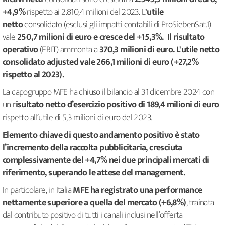
+4,9%
rispetto ai 2.810,4 milioni del 2023. L
'utile
netto
consolidato (esclusi gli impatti contabili di ProSiebenSat.1)
vale
250,7 milioni di euro e cresce del +15,3%. Il risultato
operativo
(EBIT)
ammonta a
370,3 milioni di euro. L'utile netto
consolidato adjusted vale 266,1 milioni di euro (+27,2%
rispetto al 2023).
La capogruppo MFE ha chiuso il bilancio al 31 dicembre 2024 con
un r
isultato netto d’esercizio positivo di 189,4 milioni di euro
rispetto all’utile di 5,3 milioni di euro del 2023.
Elemento chiave di questo andamento positivo è stato
l’incremento della raccolta pubblicitaria, cresciuta
complessivamente del +4,7% nei due principali mercati di
riferimento, superando le attese del management.
In particolare, in Italia
MFE ha registrato una performance
nettamente superiore a quella del mercato (+6,8%)
, trainata
dal contributo positivo di tutti i canali inclusi nell’offerta