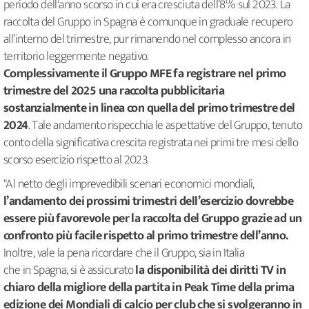
periodo dell'anno scorso in cui era cresciuta dell’8% sul 2023. La
raccolta del Gruppo in Spagna è comunque in graduale recupero
all’interno del trimestre, pur rimanendo nel complesso ancora in
territorio leggermente negativo.
Complessivamente il Gruppo MFE fa registrare nel primo
trimestre del 2025 una raccolta pubblicitaria
sostanzialmente in linea con quella del primo trimestre del
2024
. Tale andamento rispecchia le aspettative del Gruppo, tenuto
conto della significativa crescita registrata nei primi tre mesi dello
scorso esercizio rispetto al 2023.
"Al netto degli imprevedibili scenari economici mondiali,
l’andamento dei prossimi trimestri dell’esercizio dovrebbe
essere più favorevole per la raccolta del Gruppo grazie ad un
confronto più facile rispetto al primo trimestre dell’anno.
Inoltre, vale la pena ricordare che il Gruppo, sia in Italia
che in Spagna, si è assicurato
la disponibilità dei diritti TV in
chiaro della migliore della partita in Peak Time della prima
edizione dei Mondiali di calcio per club che si svolgeranno in