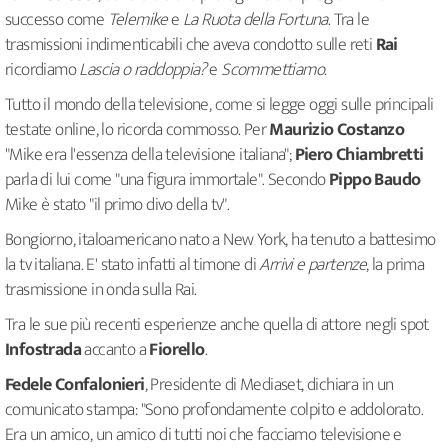
successo come
Telemike
e
La Ruota della Fortuna
. Tra le
trasmissioni indimenticabili che aveva condotto sulle reti
Rai
ricordiamo
Lascia o raddoppia?
e
Scommettiamo.
Tutto il mondo della televisione, come si legge oggi sulle principali
testate online, lo ricorda commosso. Per
Maurizio Costanzo
"Mike era l'essenza della televisione italiana";
Piero Chiambretti
parla di lui come "una figura immortale". Secondo
Pippo Baudo
Mike è stato "il primo divo della tv".
Bongiorno, italoamericano nato a New York, ha tenuto a battesimo
la tv italiana. E' stato infatti al timone di
Arrivi e partenze
, la prima
trasmissione in onda sulla Rai.
Tra le sue più recenti esperienze anche quella di attore negli spot
Infostrada
accanto a
Fiorello
.
Fedele Confalonieri
, Presidente di Mediaset, dichiara in un
comunicato stampa: "Sono profondamente colpito e addolorato.
Era un amico, un amico di tutti noi che facciamo televisione e