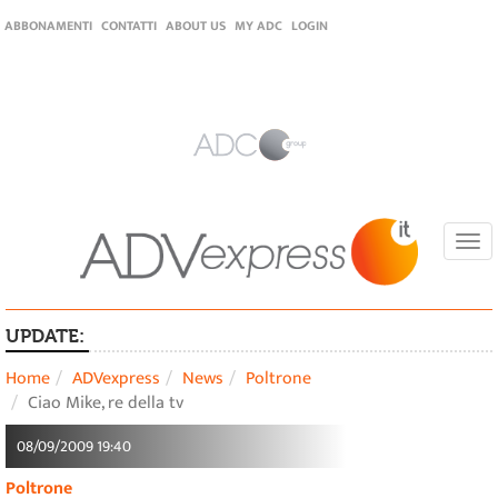
ABBONAMENTI
CONTATTI
ABOUT US
MY ADC
LOGIN
Togg
navi
UPDATE:
Home
ADVexpress
News
Poltrone
Ciao Mike, re della tv
08/09/2009 19:40
Poltrone