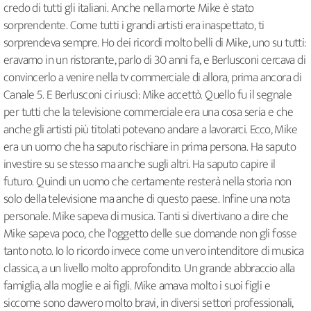
credo di tutti gli italiani. Anche nella morte Mike è stato
sorprendente. Come tutti i grandi artisti era inaspettato, ti
sorprendeva sempre. Ho dei ricordi molto belli di Mike, uno su tutti:
eravamo in un ristorante, parlo di 30 anni fa, e Berlusconi cercava di
convincerlo a venire nella tv commerciale di allora, prima ancora di
Canale 5. E Berlusconi ci riuscì: Mike accettò. Quello fu il segnale
per tutti che la televisione commerciale era una cosa seria e che
anche gli artisti più titolati potevano andare a lavorarci. Ecco, Mike
era un uomo che ha saputo rischiare in prima persona. Ha saputo
investire su se stesso ma anche sugli altri. Ha saputo capire il
futuro. Quindi un uomo che certamente resterà nella storia non
solo della televisione ma anche di questo paese. Infine una nota
personale. Mike sapeva di musica. Tanti si divertivano a dire che
Mike sapeva poco, che l'oggetto delle sue domande non gli fosse
tanto noto. Io lo ricordo invece come un vero intenditore di musica
classica, a un livello molto approfondito. Un grande abbraccio alla
famiglia, alla moglie e ai figli. Mike amava molto i suoi figli e
siccome sono davvero molto bravi, in diversi settori professionali,