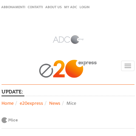
ABBONAMENTI
CONTATTI
ABOUT US
MY ADC
LOGIN
Togg
navi
UPDATE:
Home
e20express
News
Mice
Mice