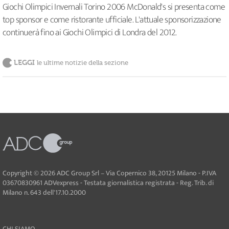
Giochi Olimpici Invernali Torino 2006 McDonald's si presenta come
top sponsor e come ristorante ufficiale. L'attuale sponsorizzazione
continuerà fino ai Giochi Olimpici di Londra del 2012.
LEGGI
le ultime notizie della sezione
Copyright © 2026 ADC Group Srl – Via Copernico 38, 20125 Milano - P.IVA
03670830961 ADVexpress - Testata giornalistica registrata - Reg. Trib. di
Milano n. 643 dell'17.10.2000
CHI SIAMO