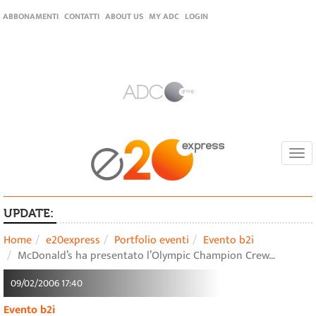
ABBONAMENTI
CONTATTI
ABOUT US
MY ADC
LOGIN
Togg
navi
UPDATE:
Home
e20express
Portfolio eventi
Evento b2i
McDonald’s ha presentato l’Olympic Champion Crew…
09/02/2006 17:40
Evento b2i