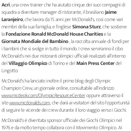
Acri
, una crew trainer che ha aiutato cinque dei suoi compagni di
squadra a diventare manager di ristorante, il brasiliano
Jaime
Laranjeiro
, che lavora da 15 anni per McDonald's, così come vari
membri della sua famiglia, e l'inglese
Simona Sturz
, che sostiene
la
Fondazione Ronald McDonald House Charities
e la
Giornata Mondiale del Bambino
, la raccolta annuale di fondi per
i bambini che si svolge in tutto il mondo. I crew serviranno il cibo
McDonald's nei due ristoranti olimpici ufficiali realizzati all'interno
del
Villaggio Olimpico
di Torino e del
Main Press Center
del
Lingotto.
McDonald's ha lanciato inoltre il primo blog degli Olympic
Champion Crew, un giornale online, consultabile all'indirizzo
www.mcdepk.com/OlympicResourceCenter
oppure attraverso il
sito
www.mcdonalds.com
, che darà ai visitatori del sito l'opportunità
di seguire le vicende dei crew durante il loro viaggio verso i Giochi.
McDonald's è diventata sponsor ufficiale dei Giochi Olimpici nel
1976 e da molto tempo collabora con il Movimento Olimpico. AI