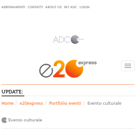
ABBONAMENTI
CONTATTI
ABOUT US
MY ADC
LOGIN
Togg
navi
UPDATE:
Home
e20express
Portfolio eventi
Evento culturale
Evento culturale