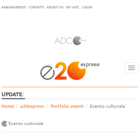
ABBONAMENTI
CONTATTI
ABOUT US
MY ADC
LOGIN
Togg
navi
UPDATE:
Home
e20express
Portfolio eventi
Evento culturale
Evento culturale