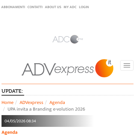
ABBONAMENTI
CONTATTI
ABOUT US
MY ADC
LOGIN
Togg
navi
UPDATE:
Home
ADVexpress
Agenda
UPA invita a Branding e-volution 2026
04/05/2026 08:34
Agenda