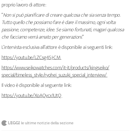
proprio lavoro di attore:
“
Non si può pianificare di creare qualcosa che sia senza tempo.
Tutto quello che possiamo fare è dare il massimo, ogni volta:
passione, competenze, idee. Se siamo fortunati, magari qualcosa
che facciamo verrà amato per generazioni
.”
L’intervista esclusiva all’attore è disponibile ai seguenti link:
https://youtu.be/LZCsg4SJ-CM
https://www.seikowatches.com/
it-it/products/kingseiko/
special/timeless_style/ryohei_
suzuki_special_interview/
Il video è disponibile al seguente link:
https://youtu.be/XoAQvcx1UtQ
LEGGI
le ultime notizie della sezione