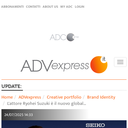
ABBONAMENTI
CONTATTI
ABOUT US
MY ADC
LOGIN
Togg
navi
UPDATE:
Home
ADVexpress
Creative portfolio
Brand Identity
L'attore Ryohei Suzuki è il nuovo global…
24/07/2025 14:33