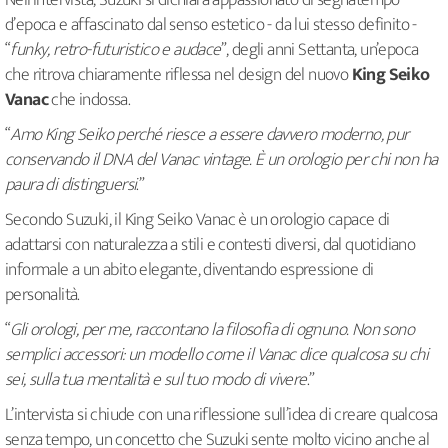
Nell’intervista, Suzuki si dichiara appassionato di segnatempo
d’epoca e affascinato dal senso estetico - da lui stesso definito -
“
funky, retro-futuristico e audace
”, degli anni Settanta, un’epoca
che ritrova chiaramente riflessa nel design del nuovo
King Seiko
Vanac
che indossa.
“
Amo King Seiko perché riesce a essere davvero moderno, pur
conservando il DNA del Vanac vintage. È un orologio per chi non ha
paura di distinguersi
.”
Secondo Suzuki, il King Seiko Vanac è un orologio capace di
adattarsi con naturalezza a stili e contesti diversi, dal quotidiano
informale a un abito elegante, diventando espressione di
personalità.
“
Gli orologi, per me, raccontano la filosofia di ognuno. Non sono
semplici accessori: un modello come il Vanac dice qualcosa su chi
sei, sulla tua mentalità e sul tuo modo di vivere
.”
L’intervista si chiude con una riflessione sull’idea di creare qualcosa
senza tempo, un concetto che Suzuki sente molto vicino anche al