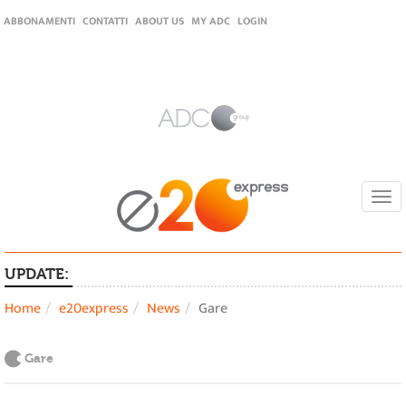
ABBONAMENTI
CONTATTI
ABOUT US
MY ADC
LOGIN
Togg
navi
UPDATE:
Home
e20express
News
Gare
Gare