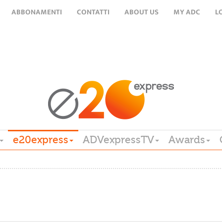
ABBONAMENTI
CONTATTI
ABOUT US
MY ADC
L
e20express
ADVexpressTV
Awards