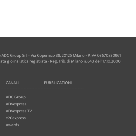
 ADC Group Srl – Via Copernico 38, 20125 Milano - P.IVA 03670830961
ta giornalistica registrata - Reg. Trib. di Milano n. 643 dell'17.10.2000
CANALI
PUBBLICAZIONI
ADC Group
ADVexpress
ADVexpress TV
e20express
Awards