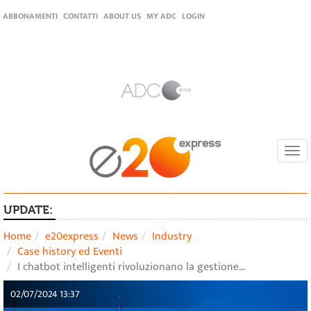
ABBONAMENTI
CONTATTI
ABOUT US
MY ADC
LOGIN
Togg
navi
UPDATE:
Home
e20express
News
Industry
Case history ed Eventi
I chatbot intelligenti rivoluzionano la gestione…
02/07/2024 13:37