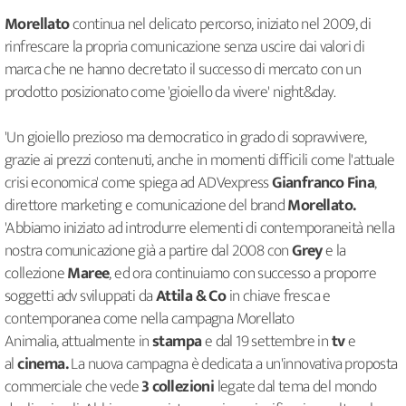
Morellato
continua nel delicato percorso, iniziato nel 2009, di
rinfrescare la propria comunicazione senza uscire dai valori di
marca che ne hanno decretato il successo di mercato con un
prodotto posizionato come 'gioiello da vivere' night&day.
'Un gioiello prezioso ma democratico in grado di sopravvivere,
grazie ai prezzi contenuti, anche in momenti difficili come l'attuale
crisi economica' come spiega ad ADVexpress
Gianfranco Fina
,
direttore marketing e comunicazione del brand
Morellato.
'Abbiamo iniziato ad introdurre elementi di contemporaneità nella
nostra comunicazione già a partire dal 2008 con
Grey
e la
collezione
Maree
, ed ora continuiamo con successo a proporre
soggetti adv sviluppati da
Attila & Co
in chiave fresca e
contemporanea come nella campagna Morellato
Animalia, attualmente in
stampa
e dal 19 settembre in
tv
e
al
cinema.
La nuova campagna è dedicata a un'innovativa proposta
commerciale che vede
3 collezioni
legate dal tema del mondo