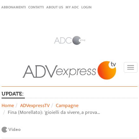
ABBONAMENTI
CONTATTI
ABOUT US
MY ADC
LOGIN
Togg
navi
UPDATE:
Home
ADVexpressTV
Campagne
Fina (Morellato): 'gioielli da vivere, a prova…
Video