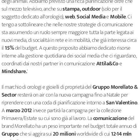
degli animali. Abbiamo previsto una ricca pianificazione oltre che
sul mezzo televisivo, anche su
stampa,
outdoor
(solo per il
soggetto dedicato all'orologio),
web
,
Social Media
e
Mobile
. Ci
tengo a sottolineare che nelle nostre strategie di comunicazione
sta assumendo un ruolo sempre maggiore tutta la parte legata ai
nuovi media, di socialità in rete e in mobilità, che già interessa circa
il
15%
del budget. A questo proposito abbiamo dedicato risorse
interne alla gestione quotidiana dei social media che ci riguardano,
coordinati dai nostri partner in comunicazione
Attila&Co
e
Mindshare.
'
Il marchio di orologi e gioielli di proprietà del
Gruppo Morellato &
Sector
resterà on air con la nuova campagna fino a Natale per
riprendere con una coda di pianificazione intorno a
San Valentino
.
A
marzo 2012
invece partirà la campagna per la collezione
Primavera/Estate su cui sono già al lavoro. La
comunicazione
del
brand Morellato ha un peso importante nel budget totale annuo di
Gruppo
che si aggira sui
20 milioni
worldwide di cui
12-14 mln