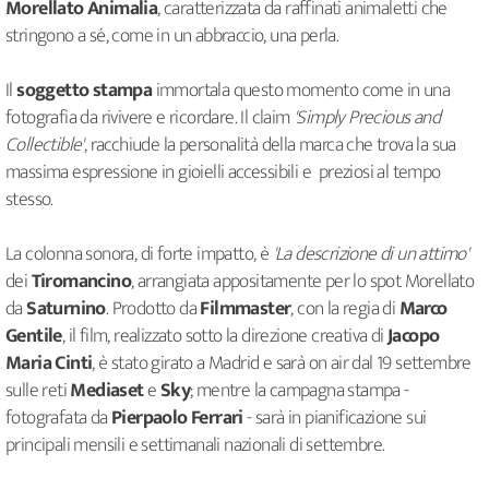
Morellato Animalia
, caratterizzata da raffinati animaletti che
stringono a sé, come in un abbraccio, una perla.
Il
soggetto stampa
immortala questo momento come in una
fotografia da rivivere e ricordare. Il claim
'Simply Precious and
Collectible'
, racchiude la personalità della marca che trova la sua
massima espressione in gioielli accessibili e preziosi al tempo
stesso.
La colonna sonora, di forte impatto, è
'La descrizione di un attimo'
dei
Tiromancino
, arrangiata appositamente per lo spot Morellato
da
Saturnino
. Prodotto da
Filmmaster
, con la regia di
Marco
Gentile
, il film, realizzato sotto la direzione creativa di
Jacopo
Maria Cinti
, è stato girato a Madrid e sarà on air dal 19 settembre
sulle reti
Mediaset
e
Sky
; mentre la campagna stampa -
fotografata da
Pierpaolo Ferrari
- sarà in pianificazione sui
principali mensili e settimanali nazionali di settembre.