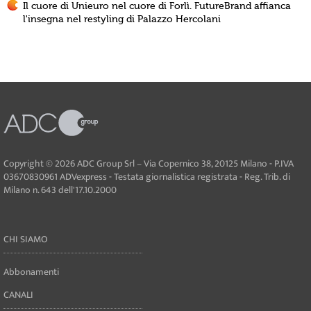
Il cuore di Unieuro nel cuore di Forlì. FutureBrand affianca
l'insegna nel restyling di Palazzo Hercolani
Copyright © 2026 ADC Group Srl – Via Copernico 38, 20125 Milano - P.IVA
03670830961 ADVexpress - Testata giornalistica registrata - Reg. Trib. di
Milano n. 643 dell'17.10.2000
CHI SIAMO
Abbonamenti
CANALI