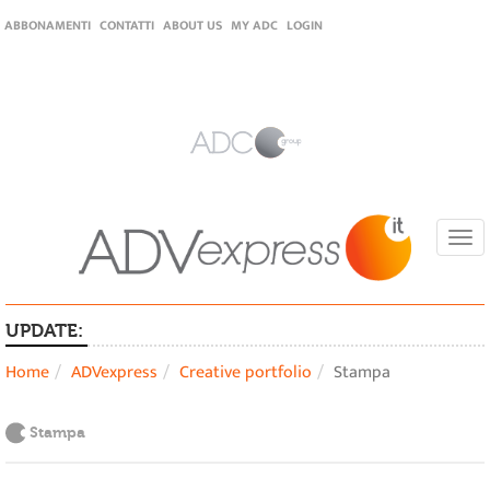
ABBONAMENTI
CONTATTI
ABOUT US
MY ADC
LOGIN
Togg
navi
UPDATE:
Home
ADVexpress
Creative portfolio
Stampa
Stampa