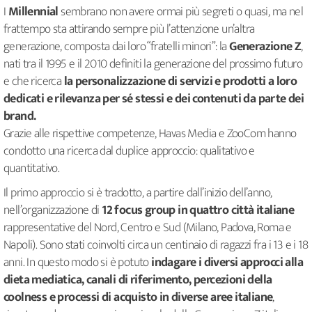
I
Millennial
sembrano non avere ormai più segreti o quasi, ma nel
frattempo sta attirando sempre più l’attenzione un’altra
generazione, composta dai loro “fratelli minori”: la
Generazione Z
,
nati tra il 1995 e il 2010 definiti la generazione del prossimo futuro
e che ricerca
la personalizzazione di servizi e prodotti a loro
dedicati e rilevanza per sé stessi e dei contenuti da parte dei
brand.
Grazie alle rispettive competenze, Havas Media e ZooCom hanno
condotto una ricerca dal duplice approccio: qualitativo e
quantitativo.
Il primo approccio si è tradotto, a partire dall’inizio dell’anno,
nell’organizzazione di
12 focus group in quattro città italiane
rappresentative del Nord, Centro e Sud (Milano, Padova, Roma e
Napoli). Sono stati coinvolti circa un centinaio di ragazzi fra i 13 e i 18
anni. In questo modo si è potuto
indagare i diversi approcci alla
dieta mediatica, canali di riferimento, percezioni della
coolness e processi di acquisto in diverse aree italiane
,