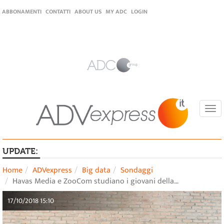
ABBONAMENTI
CONTATTI
ABOUT US
MY ADC
LOGIN
Togg
navi
UPDATE:
Home
ADVexpress
Big data
Sondaggi
Havas Media e ZooCom studiano i giovani della…
17/10/2018 15:10