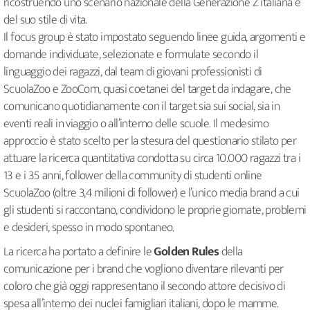
ricostruendo uno scenario nazionale della Generazione Z italiana e
del suo stile di vita.
Il focus group è stato impostato seguendo linee guida, argomenti e
domande individuate, selezionate e formulate secondo il
linguaggio dei ragazzi, dal team di giovani professionisti di
ScuolaZoo e ZooCom, quasi coetanei del target da indagare, che
comunicano quotidianamente con il target sia sui social, sia in
eventi reali in viaggio o all’interno delle scuole. Il medesimo
approccio è stato scelto per la stesura del questionario stilato per
attuare la ricerca quantitativa condotta su circa 10.000 ragazzi tra i
13 e i 35 anni, follower della community di studenti online
ScuolaZoo (oltre 3,4 milioni di follower) e l’unico media brand a cui
gli studenti si raccontano, condividono le proprie giornate, problemi
e desideri, spesso in modo spontaneo.
La ricerca ha portato a definire le
Golden Rules
della
comunicazione per i brand che vogliono diventare rilevanti per
coloro che già oggi rappresentano il secondo attore decisivo di
spesa all’interno dei nuclei famigliari italiani, dopo le mamme.