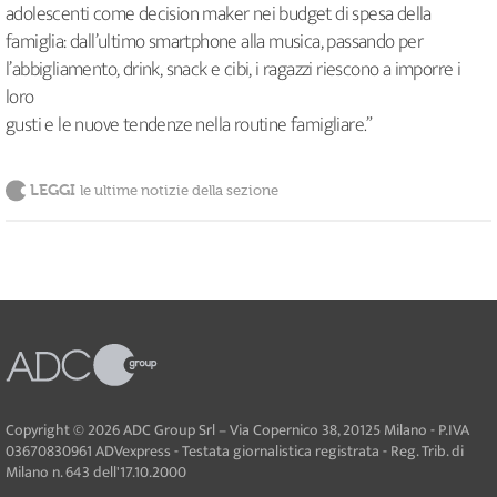
adolescenti come decision maker nei budget di spesa della
famiglia: dall’ultimo smartphone alla musica, passando per
l’abbigliamento, drink, snack e cibi, i ragazzi riescono a imporre i
loro
gusti e le nuove tendenze nella routine famigliare.”
LEGGI
le ultime notizie della sezione
Copyright © 2026 ADC Group Srl – Via Copernico 38, 20125 Milano - P.IVA
03670830961 ADVexpress - Testata giornalistica registrata - Reg. Trib. di
Milano n. 643 dell'17.10.2000