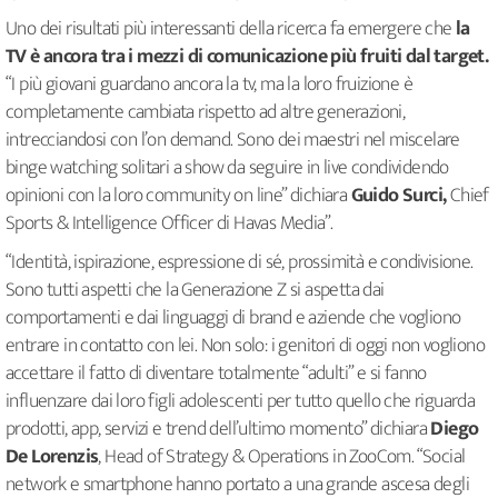
Uno dei risultati più interessanti della ricerca fa emergere che
la
TV è ancora tra i mezzi di comunicazione più fruiti dal target.
“I più giovani guardano ancora la tv, ma la loro fruizione è
completamente cambiata rispetto ad altre generazioni,
intrecciandosi con l’on demand. Sono dei maestri nel miscelare
binge watching solitari a show da seguire in live condividendo
opinioni con la loro community on line” dichiara
Guido Surci,
Chief
Sports & Intelligence Officer di Havas Media”.
“Identità, ispirazione, espressione di sé, prossimità e condivisione.
Sono tutti aspetti che la Generazione Z si aspetta dai
comportamenti e dai linguaggi di brand e aziende che vogliono
entrare in contatto con lei. Non solo: i genitori di oggi non vogliono
accettare il fatto di diventare totalmente “adulti” e si fanno
influenzare dai loro figli adolescenti per tutto quello che riguarda
prodotti, app, servizi e trend dell’ultimo momento” dichiara
Diego
De Lorenzis
, Head of Strategy & Operations in ZooCom. “Social
network e smartphone hanno portato a una grande ascesa degli