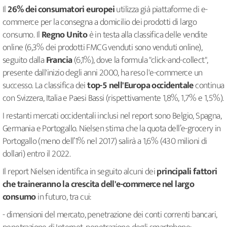
Il
26% dei consumatori europei
utilizza già piattaforme di e-
commerce per la consegna a domicilio dei prodotti di largo
consumo. Il
Regno Unito
è in testa alla classifica delle vendite
online (6,3% dei prodotti FMCG venduti sono venduti online),
seguito dalla
Francia
(6,1%), dove la formula "click-and-collect",
presente dall'inizio degli anni 2000, ha reso l'e-commerce un
successo. La classifica dei
top-5 nell'Europa occidentale
continua
con Svizzera, Italia e Paesi Bassi (rispettivamente 1,8%, 1,7% e 1,5%).
I restanti mercati occidentali inclusi nel report sono Belgio, Spagna,
Germania e Portogallo. Nielsen stima che la quota dell’e-grocery in
Portogallo (meno dell’1% nel 2017) salirà a 1,6% (430 milioni di
dollari) entro il 2022.
Il report Nielsen identifica in seguito alcuni dei
principali fattori
che traineranno la crescita dell'e-commerce nel largo
consumo
in futuro, tra cui:
- dimensioni del mercato, penetrazione dei conti correnti bancari,