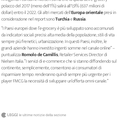
polacco del 2017 (meno dell'1%) salirà all'1,9% (637 milioni di
dollari) entro il 2022. Gli altri mercati dell'
Europa orientale
presi in
considerazione nel report sono
Turchia
e
Russia
.
“I Paesi europei dove l’e-grocery è più sviluppato sono accomunati
da indicatori sociali precisi: alta media della popolazione, stili di vita
sempre più frenetici, urbanizzazione. In questi Paesi, inoltre, le
grandi aziende hanno investito ingenti somme nel canale online” –
puntualizza
Romolo de Camillis
, Retailer Services Director di
Nielsen Italia. “I servizi di e-commerce che si stanno diffondendo sul
continente, semplicemente, consentono ai consumatori di
risparmiare tempo: renderanno quindi sempre più urgente per i
player FMCG la necessità di sviluppare un’offerta omni-canale.”
LEGGI
le ultime notizie della sezione