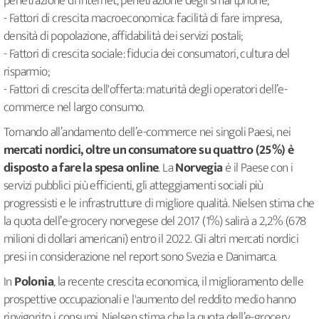
penetrazione di Internet, penetrazione degli smartphone;
- Fattori di crescita macroeconomica: facilità di fare impresa,
densità di popolazione, affidabilità dei servizi postali;
- Fattori di crescita sociale: fiducia dei consumatori, cultura del
risparmio;
- Fattori di crescita dell'offerta: maturità degli operatori dell’e-
commerce nel largo consumo.
Tornando all’andamento dell’e-commerce nei singoli Paesi, nei
mercati nordici, oltre un consumatore su quattro (25%) è
disposto a fare la spesa online
. La
Norvegia
è il Paese con i
servizi pubblici più efficienti, gli atteggiamenti sociali più
progressisti e le infrastrutture di migliore qualità. Nielsen stima che
la quota dell’e-grocery norvegese del 2017 (1%) salirà a 2,2% (678
milioni di dollari americani) entro il 2022. Gli altri mercati nordici
presi in considerazione nel report sono Svezia e Danimarca.
In
Polonia
, la recente crescita economica, il miglioramento delle
prospettive occupazionali e l'aumento del reddito medio hanno
rinvigorito i consumi. Nielsen stima che la quota dell’e-grocery