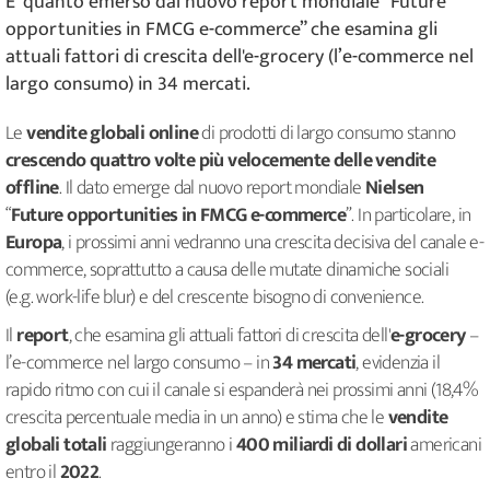
E' quanto emerso dal nuovo report mondiale “Future
opportunities in FMCG e-commerce” che esamina gli
attuali fattori di crescita dell'e-grocery (l’e-commerce nel
largo consumo) in 34 mercati.
Le
vendite globali online
di prodotti di largo consumo stanno
crescendo quattro volte più velocemente delle vendite
offline
. Il dato emerge dal nuovo report mondiale
Nielsen
“
Future opportunities in FMCG e-commerce
”. In particolare, in
Europa
, i prossimi anni vedranno una crescita decisiva del canale e-
commerce, soprattutto a causa delle mutate dinamiche sociali
(e.g. work-life blur) e del crescente bisogno di convenience.
Il
report
, che esamina gli attuali fattori di crescita dell'
e-grocery
–
l’e-commerce nel largo consumo – in
34 mercati
, evidenzia il
rapido ritmo con cui il canale si espanderà nei prossimi anni (18,4%
crescita percentuale media in un anno) e stima che le
vendite
globali totali
raggiungeranno i
400 miliardi di dollari
americani
entro il
2022
.