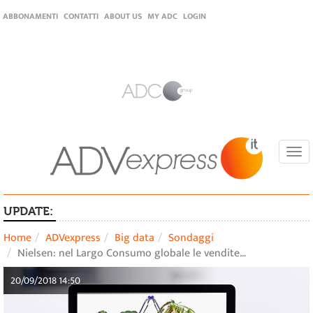
ABBONAMENTI
CONTATTI
ABOUT US
MY ADC
LOGIN
Togg
navi
UPDATE:
Home
ADVexpress
Big data
Sondaggi
Nielsen: nel Largo Consumo globale le vendite…
20/09/2018 14:50