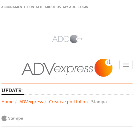
ABBONAMENTI
CONTATTI
ABOUT US
MY ADC
LOGIN
Togg
navi
UPDATE:
Home
ADVexpress
Creative portfolio
Stampa
Stampa