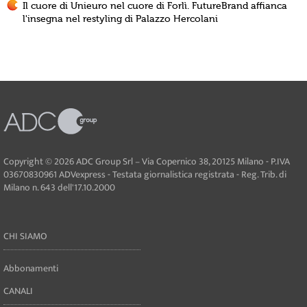
Il cuore di Unieuro nel cuore di Forlì. FutureBrand affianca
l'insegna nel restyling di Palazzo Hercolani
Copyright © 2026 ADC Group Srl – Via Copernico 38, 20125 Milano - P.IVA
03670830961 ADVexpress - Testata giornalistica registrata - Reg. Trib. di
Milano n. 643 dell'17.10.2000
CHI SIAMO
Abbonamenti
CANALI