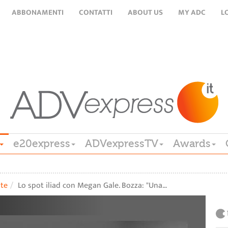
ABBONAMENTI
CONTATTI
ABOUT US
MY ADC
L
e20express
ADVexpressTV
Awards
ste
Lo spot iliad con Megan Gale. Bozza: "Una…