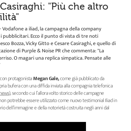
. Casiraghi: "Più che altro
lità"
 + Vodafone a iliad, la campagna della company
i pubblicitari. Ecco il punto di vista di tre noti
cesco Bozza, Vicky Gitto e Cesare Casiraghi, e quello di
icazione di Purple & Noise PR che commenta: "La
orriso. O magari una replica simpatica. Pensate alle
”
con protagonista
Megan Gale,
come già pubblicato da
ia bufera con una diffida inviata alla compagnia telefonica
news
), secondo cui l’allora volto storico delle campagne
non potrebbe essere utilizzato come nuovo testimonial Iliad in
 dell’immagine e della notorietà costruita negli anni dal