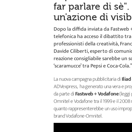
far parlare di sè"
un'azione di visibi
Dopo la diffida inviata da Fastweb
telefonica ha acceso il dibattito tra 
professionisti della creatività, Fran
Davide Ciliberti, esperto di comun
reazione consigliabile sarebbe un s
‘scaramucce’ tra Pepsi e Coca-Cola.
La nuova campagna pubblicitaria di
Iliad
ADVexpress, ha generato una vera e propr
da parte di
Fastweb + Vodafone
(leggi
Omnitel e Vodafone tra il 1999 e il 2008 
quanto rappresenterebbe un uso improprio
brand Vodafone-Omnitel.