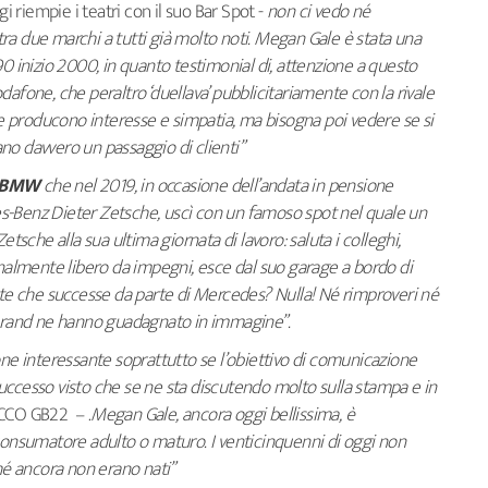
gi riempie i teatri con il suo Bar Spot -
non ci vedo né
ra due marchi a tutti già molto noti. Megan Gale è stata una
i ’90 inizio 2000, in quanto testimonial di, attenzione a questo
afone, che peraltro ‘duellava’ pubblicitariamente con la rivale
 producono interesse e simpatia, ma bisogna poi vedere se si
no davvero un passaggio di clienti”
 BMW
che nel 2019, in occasione dell’andata in pensione
s-Benz Dieter Zetsche, uscì con un famoso spot nel quale un
etsche alla sua ultima giornata di lavoro: saluta i colleghi,
inalmente libero da impegni, esce dal suo garage a bordo di
e che successe da parte di Mercedes? Nulla! Né rimproveri né
 brand ne hanno guadagnato in immagine”.
one interessante soprattutto se l’obiettivo di comunicazione
o successo visto che se ne sta discutendo molto sulla stampa e in
 CCO GB22 – .
Megan Gale, ancora oggi bellissima, è
 consumatore adulto o maturo. I venticinquenni di oggi non
é ancora non erano nati”