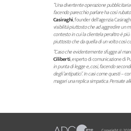
“Una divertente operazione pubblicitaria
facendo parecchio parlare ha così rubato
Casiraghi
, founder dell'agenzia Casirag
visibilità piuttosto che ad aggredire un 
contesto in cui la clientela peraltro è più
piuttosto che da quella di un volto così 
“Caso che evidentemente sfugge al mana
Ciliberti
, esperto di comunicazione di P
in punta di legge e, cosi, facendo secon
degli ‘antipatici’. In casi come questi
– con
magari una replica simpatica. Pensate all
Copyright © 2026