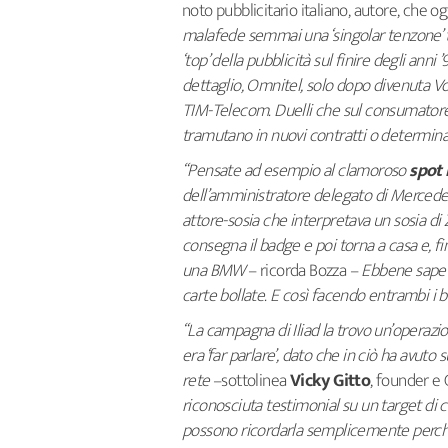
noto
pubblicitario italiano, autore, che og
malafede semmai una ‘singolar tenzone’ t
‘top’ della pubblicità sul finire degli ann
dettaglio, Omnitel, solo dopo divenuta Vod
TIM-Telecom. Duelli che sul consumatore
tramutano in nuovi contratti o determina
“Pensate ad esempio al clamoroso
spot
dell’amministratore delegato di Mercede
attore-sosia che interpretava un sosia di Z
consegna il badge e poi torna a casa e, f
una BMW
– ricorda Bozza –
Ebbene sapet
carte bollate. E così facendo entrambi i
“La campagna di Iliad la trovo un’operazi
era ‘far parlare’, dato che in ciò ha avut
rete
–sottolinea
Vicky Gitto
, founder e
riconosciuta testimonial su un target di
possono ricordarla semplicemente perch