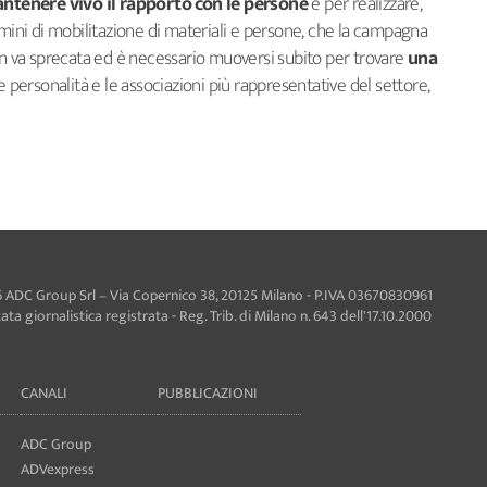
ntenere vivo il rapporto con le persone
e per realizzare,
rmini di mobilitazione di materiali e persone, che la campagna
on va sprecata ed è necessario muoversi subito per trovare
una
e personalità e le associazioni più rappresentative del settore,
 ADC Group Srl – Via Copernico 38, 20125 Milano - P.IVA 03670830961
ta giornalistica registrata - Reg. Trib. di Milano n. 643 dell'17.10.2000
CANALI
PUBBLICAZIONI
ADC Group
ADVexpress