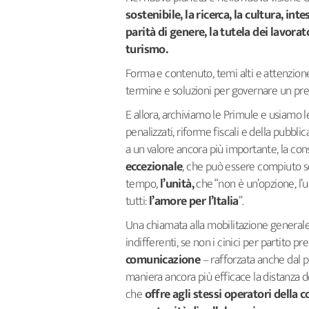
sostenibile, la ricerca, la cultura, i
parità di genere, la tutela dei lavorat
turismo.
Forma e contenuto, temi alti e attenzione 
termine e soluzioni per governare un pre
E allora, archiviamo le Primule e usiamo le
penalizzati, riforme fiscali e della pub
a un valore ancora più importante, la con
eccezionale
, che può essere compiuto s
tempo,
l’unità,
che “non è un’opzione, l’
tutti:
l’amore per l’Italia
”.
Una chiamata alla mobilitazione generale 
indifferenti, se non i cinici per partito pre
comunicazione
– rafforzata anche dal p
maniera ancora più efficace la distanza de
che
offre agli stessi operatori della