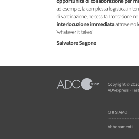
opportunità di collaborazione per ma
ad esempio, la complessa logistica, in te
di vaccinazione, necessita. L’occasione n
interlocuzione immediata
attraverso l
‘whatever it takes’
Salvatore Sagone
Copyright © 2026
ADVexpress - Testa
CHI SIAMO
Abbonamenti