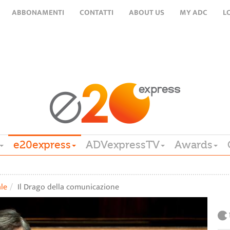
ABBONAMENTI
CONTATTI
ABOUT US
MY ADC
L
e20express
ADVexpressTV
Awards
ale
Il Drago della comunicazione