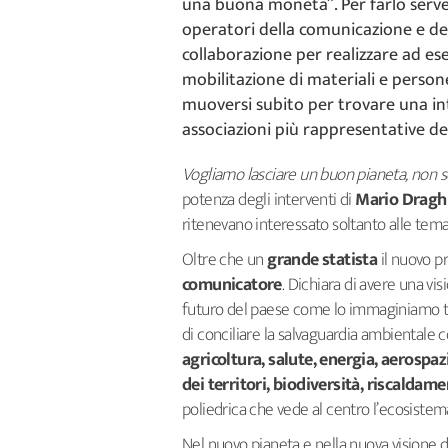
una buona moneta”. Per farlo serve 
operatori della comunicazione e de
collaborazione per realizzare ad ese
mobilitazione di materiali e person
muoversi subito per trovare una in
associazioni più rappresentative de
Vogliamo lasciare un buon pianeta, non 
potenza degli interventi di
Mario Dragh
ritenevano interessato soltanto alle tem
Oltre che un
grande statista
il nuovo p
comunicatore
. Dichiara di avere una vi
futuro del paese come lo immaginiamo tra 
di conciliare la salvaguardia ambientale co
agricoltura, salute, energia, aerospa
dei territori, biodiversità, riscaldam
poliedrica che vede al centro l’ecosistema
Nel nuovo pianeta e nella nuova visione de