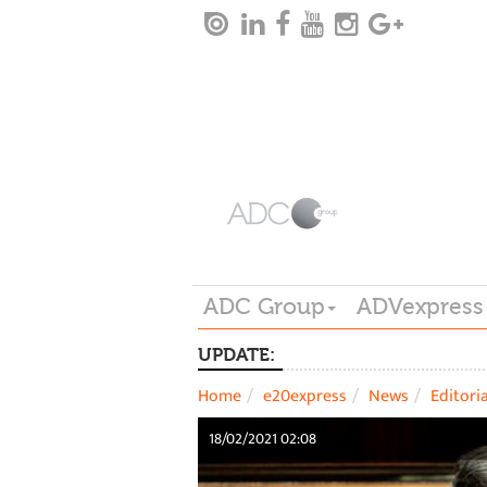
ADC Group
ADVexpress
UPDATE:
Home
e20express
News
Editori
18/02/2021 02:08