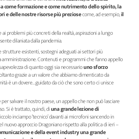
ntesa come formazione e come nutrimento dello spirito, la
ori e delle nostre risorse più preziose
come, ad esempio,
il
ai problemi più concreti della realtà, aspirazioni a lungo
sente dilaniata dalla pandemia.
 strutture esistenti, sostegni adeguati ai settori più
blica amministrazione. Contenuti e programmi che fanno appello
sapevolezza di quanto oggi sia necessario
uno sforzo
oltanto grazie a un valore che abbiamo dimenticato da
unità è un dovere…guidato da ciò che sono certo ci unisce
per salvare il nostro paese, un appello che non può lasciare
so. Si è trattato, quindi, di
una grande lezione di
iccolo inciampo ‘tecnico’ davanti ai microfoni sancendo in
l nuovo approccio Dragoniano rispetto alla politica di ieri –
 comunicazione e della event industry una grande