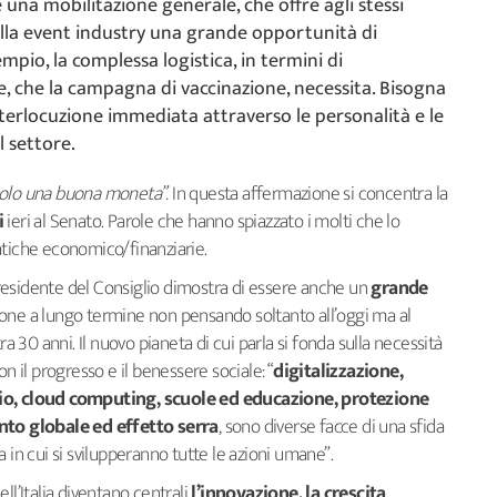
una mobilitazione generale, che offre agli stessi
lla event industry una grande opportunità di
mpio, la complessa logistica, in termini di
e, che la campagna di vaccinazione, necessita. Bisogna
terlocuzione immediata attraverso le personalità e le
l settore.
solo una buona moneta”.
In questa affermazione si concentra la
i
ieri al Senato. Parole che hanno spiazzato i molti che lo
atiche economico/finanziarie.
residente del Consiglio dimostra di essere anche un
grande
sione a lungo termine non pensando soltanto all’oggi ma al
30 anni. Il nuovo pianeta di cui parla si fonda sulla necessità
n il progresso e il benessere sociale: “
digitalizzazione,
zio, cloud computing, scuole ed educazione, protezione
ento globale ed effetto serra
, sono diverse facce di una sfida
 in cui si svilupperanno tutte le azioni umane”.
ll’Italia diventano centrali
l’innovazione, la crescita