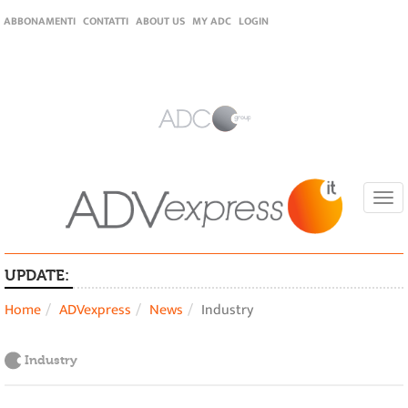
ABBONAMENTI
CONTATTI
ABOUT US
MY ADC
LOGIN
Togg
navi
UPDATE:
Home
ADVexpress
News
Industry
Industry