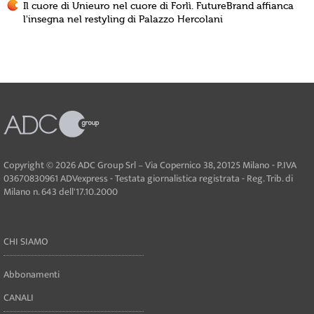
Il cuore di Unieuro nel cuore di Forlì. FutureBrand affianca
l'insegna nel restyling di Palazzo Hercolani
Copyright © 2026 ADC Group Srl – Via Copernico 38, 20125 Milano - P.IVA
03670830961 ADVexpress - Testata giornalistica registrata - Reg. Trib. di
Milano n. 643 dell'17.10.2000
CHI SIAMO
Abbonamenti
CANALI