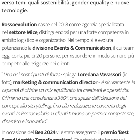
verso temi quali sostenibilità, gender equality e nuove
tecnologie.
Rossoevolution
nasce nel 2018 come agenzia specializzata
nel
settore Mice
, distinguendosi per una forte competenza in
ambito logistico e organizzativo. Nel tempo si è evoluta
potenziando la
divisione Events &
Communication
, il cui team
oggi conta più di 20 persone, per rispondere in modo sempre più
completo alle esigenze dei clienti.
“
Uno dei
nostri punti di forza
- spiega
Loredana Vavassori
(in
foto),
marketing & communication director
-
è sicuramente la
capacità di offrire un mix equilibrato tra creatività e operatività.
Offriamo una consulenza a 360°, che spazia dall’ideazione del
concept allo storytelling, fino alla realizzazione concreta degli
eventi. In Rossoevolution i clienti trovano un partner competente,
dinamico e
innovativo
”.
In occasione del
Bea
2024
vi è stato assegnato il
premio ‘Best