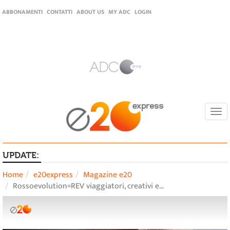
ABBONAMENTI
CONTATTI
ABOUT US
MY ADC
LOGIN
Togg
navi
UPDATE:
Home
e20express
Magazine e20
Rossoevolution=REV viaggiatori, creativi e…