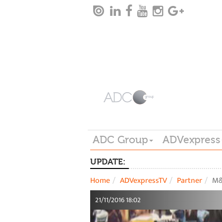
ADC Group
ADVexpress
UPDATE:
Home
ADVexpressTV
Partner
M&
21/11/2016 18:02