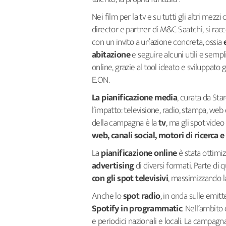
Nei film per la tv e su tutti gli altri mezzi
director e partner di M&C Saatchi, si racc
con un invito a un’azione concreta, ossia
abitazione
e seguire alcuni utili e sempli
online, grazie al tool ideato e sviluppato
E.ON.
La pianificazione media
, curata da Sta
l’impatto: televisione, radio, stampa, web
della campagna è la
tv
, ma gli spot vide
web, canali social, motori di ricerca 
La
pianificazione online
è stata ottimiz
advertising
di diversi formati. Parte di 
con gli spot televisivi
, massimizzando l
Anche lo
spot radio
, in onda sulle emitt
Spotify in programmatic
. Nell’ambito
e periodici nazionali e locali. La campagn