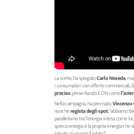
La scelta, ha spiegato
Carlo Noseda
, ma
i consumatori con offerte commerciali, ben
preciso
, presentando E.ON come
l’azie
Nella campagna, ha precisato
Vincenzo 
nonché
regista degli spot
, “abbiamo de
parallelismo tra l’energia intesa come lu
spreca energia è la propria energia che si
talento, la propria fantasia”.