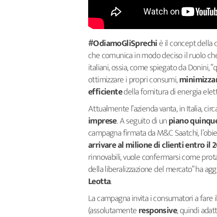
#OdiamoGliSprechi
è il concept della
che comunica in modo deciso il ruolo ch
italiani, ossia, come spiegato da Donini, “
ottimizzare i propri consumi,
minimizzan
efficiente
della fornitura di energia elet
Attualmente l’azienda vanta, in Italia, cir
imprese
. A seguito di un
piano quinqu
campagna firmata da M&C Saatchi, l’obiett
arrivare al milione di clienti entro il 
rinnovabili, vuole confermarsi come prota
della liberalizzazione del mercato” ha ag
Leotta
.
La campagna invita i consumatori a fare i
(assolutamente
responsive
, quindi adat