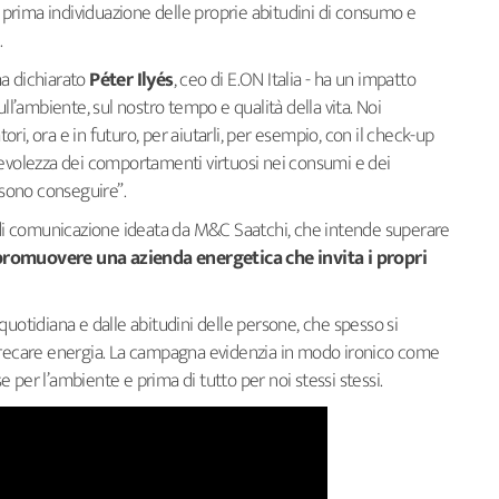
 prima individuazione delle proprie abitudini di consumo e
i.
 ha dichiarato
Péter Ilyés
, ceo di E.ON Italia - ha un impatto
ull’ambiente, sul nostro tempo e qualità della vita. Noi
i, ora e in futuro, per aiutarli, per esempio, con il check-up
pevolezza dei comportamenti virtuosi nei consumi e dei
ossono conseguire”.
i comunicazione ideata da M&C Saatchi, che intende superare
promuovere una azienda energetica che invita i propri
quotidiana e dalle abitudini delle persone, che spesso si
sprecare energia. La campagna evidenzia in modo ironico come
 per l’ambiente e prima di tutto per noi stessi stessi.