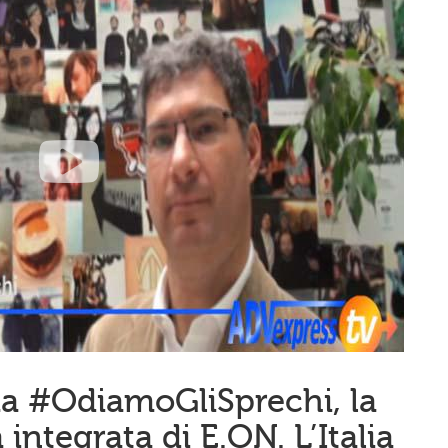
a #OdiamoGliSprechi, la
ntegrata di E.ON. L’Italia