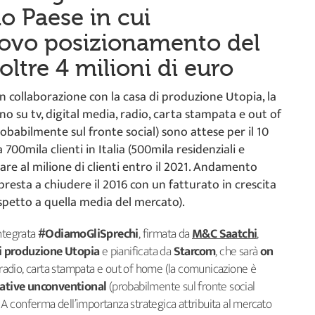
o Paese in cui
uovo posizionamento del
oltre 4 milioni di euro
in collaborazione con la casa di produzione Utopia, la
no su tv, digital media, radio, carta stampata e out of
obabilmente sul fronte social) sono attese per il 10
00mila clienti in Italia (500mila residenziali e
vare al milione di clienti entro il 2021. Andamento
presta a chiudere il 2016 con un fatturato in crescita
spetto a quella media del mercato).
integrata
#OdiamoGliSprechi
, firmata da
M&C Saatchi
,
i produzione
Utopia
e pianificata da
Starcom
, che sarà
on
, radio, carta stampata e out of home (la comunicazione è
iative unconventional
(probabilmente sul fronte social
. A conferma dell’importanza strategica attribuita al mercato