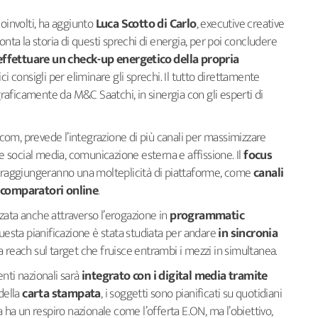
 coinvolti, ha aggiunto
Luca Scotto di Carlo
, executive creative
onta la storia di questi sprechi di energia, per poi concludere
effettuare un check-up energetico della propria
ci consigli per eliminare gli sprechi. Il tutto direttamente
 graficamente da M&C Saatchi, in sinergia con gli esperti di
rcom, prevede l’integrazione di più canali per massimizzare
 e social media, comunicazione esterna e affissione. Il
focus
o raggiungeranno una molteplicità di piattaforme, come
canali
e comparatori online
.
zata anche attraverso l’erogazione in
programmatic
questa pianificazione è stata studiata per andare
in sincronia
a reach sul target che fruisce entrambi i mezzi in simultanea.
enti nazionali sarà
integrato con i digital media tramite
 della
carta stampata
, i soggetti sono pianificati su quotidiani
a ha un respiro nazionale come l’offerta E.ON, ma l’obiettivo,