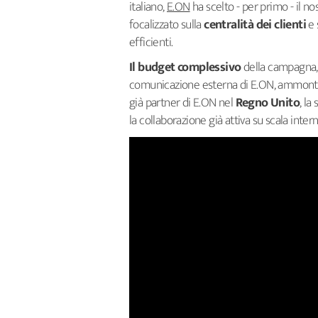
italiano,
E.ON
ha scelto - per primo - il n
focalizzato sulla
centralità dei clienti
e 
efficienti.
Il budget complessivo
della campagna,
comunicazione esterna di E.ON, ammont
già partner di E.ON nel
Regno Unito
, la
la collaborazione già attiva su scala inter