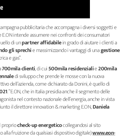
 campagna pubblicitaria che accompagna i diversi soggetti e
e E.ON intende assumere nei confronti dei consumatori
quello di un
partner affidabile
in grado di aiutare i clienti a
do gli sprechi
e massimizzando i vantaggi di una
gestione
trica e gas”.
ca
700mila clienti
, di cui
500mila residenziali
e
200mila
ennale
di sviluppo che prende le mosse con la nuova
ivo dell’azienda, come dichiarato da Donini, è quello di
2021
. “E.ON, che in Italia presidia anche il segmento delle
gonista nel contesto nazionale dell’energia, anche in vista
giunto il direttore innovation & marketing E.ON,
Daniela
l proprio
check-up energetico
collegandosi al sito
to alla fruizione da qualsiasi dispositivo digitale)
www.eon-