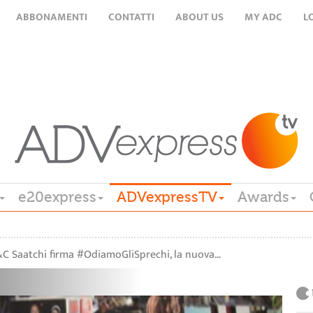
ABBONAMENTI
CONTATTI
ABOUT US
MY ADC
L
e20express
ADVexpressTV
Awards
C Saatchi firma #OdiamoGliSprechi, la nuova…