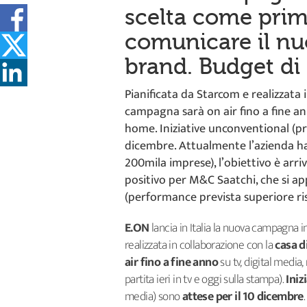
scelta come prim
comunicare il n
brand. Budget di 
Pianificata da Starcom e realizzata 
campagna sarà on air fino a fine an
home. Iniziative unconventional (pr
dicembre. Attualmente l’azienda ha 7
200mila imprese), l’obiettivo è arri
positivo per M&C Saatchi, che si ap
(performance prevista superiore ri
E.ON
lancia in Italia la nuova campagna 
realizzata in collaborazione con la
casa d
air fino a fine anno
su tv, digital media
partita ieri in tv e oggi sulla stampa).
Iniz
media) sono
attese per il 10 dicembre