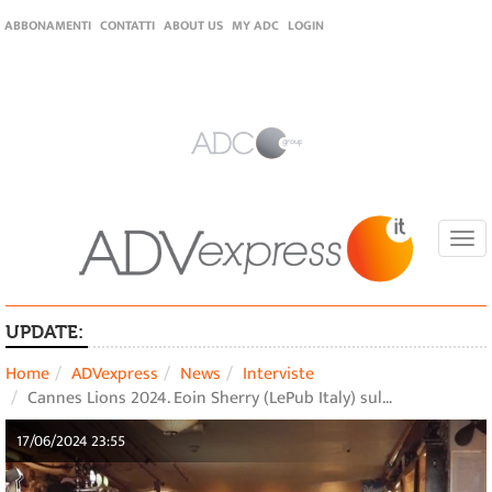
ABBONAMENTI
CONTATTI
ABOUT US
MY ADC
LOGIN
Togg
navi
UPDATE:
Home
ADVexpress
News
Interviste
Cannes Lions 2024. Eoin Sherry (LePub Italy) sul…
17/06/2024 23:55