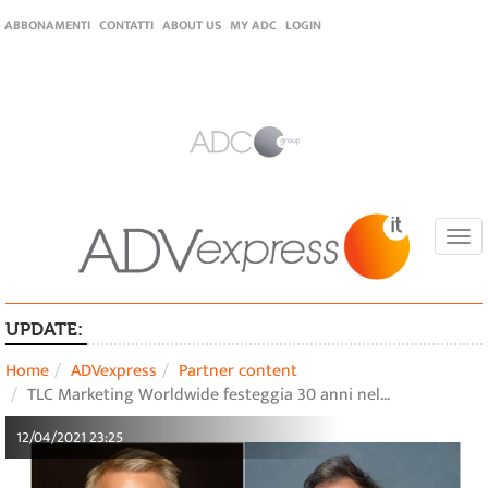
ABBONAMENTI
CONTATTI
ABOUT US
MY ADC
LOGIN
Togg
navi
UPDATE:
Home
ADVexpress
Partner content
TLC Marketing Worldwide festeggia 30 anni nel…
12/04/2021 23:25