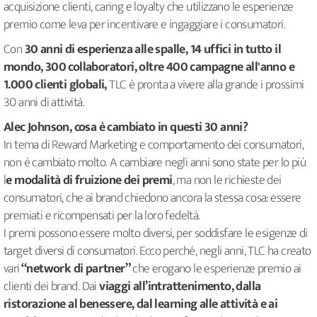
acquisizione clienti, caring e loyalty che utilizzano le esperienze
premio come leva per incentivare e ingaggiare i consumatori.
Con
30 anni di esperienza alle spalle, 14 uffici in tutto il
mondo, 300 collaboratori, oltre 400 campagne all'anno e
1.000 clienti globali,
TLC è pronta a vivere alla grande i prossimi
30 anni di attività.
Alec Johnson, cosa è cambiato in questi 30 anni?
In tema di Reward Marketing e comportamento dei consumatori,
non è cambiato molto. A cambiare negli anni sono state per lo più
l
e modalità di fruizione dei premi
, ma non le richieste dei
consumatori, che ai brand chiedono ancora la stessa cosa: essere
premiati e ricompensati per la loro fedeltà.
I premi possono essere molto diversi, per soddisfare le esigenze di
target diversi di consumatori. Ecco perché, negli anni, TLC ha creato
vari
“network di partner”
che erogano le esperienze premio ai
clienti dei brand. Dai
viaggi all’intrattenimento, dalla
ristorazione al benessere, dal learning alle attività e ai