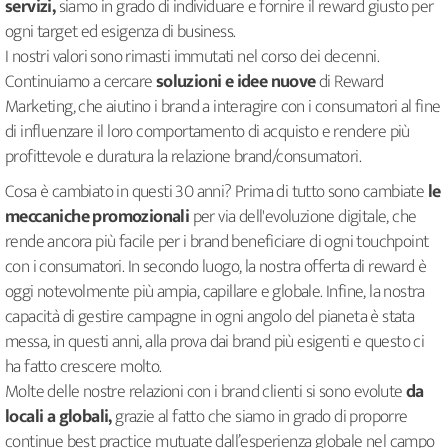
servizi,
siamo in grado di individuare e fornire il reward giusto per
ogni target ed esigenza di business.
I nostri valori sono rimasti immutati nel corso dei decenni.
Continuiamo a cercare
soluzioni e idee nuove
di Reward
Marketing, che aiutino i brand a interagire con i consumatori al fine
di influenzare il loro comportamento di acquisto e rendere più
profittevole e duratura la relazione brand/consumatori.
Cosa è cambiato in questi 30 anni? Prima di tutto sono cambiate
le
meccaniche promozionali
per via dell'evoluzione digitale, che
rende ancora più facile per i brand beneficiare di ogni touchpoint
con i consumatori. In secondo luogo, la nostra offerta di reward è
oggi notevolmente più ampia, capillare e globale. Infine, la nostra
capacità di gestire campagne in ogni angolo del pianeta è stata
messa, in questi anni, alla prova dai brand più esigenti e questo ci
ha fatto crescere molto.
Molte delle nostre relazioni con i brand clienti si sono evolute
da
locali a globali,
grazie al fatto che siamo in grado di proporre
continue best practice mutuate dall’esperienza globale nel campo