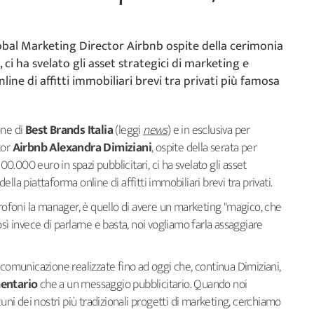
lobal Marketing Director Airbnb ospite della cerimonia
 ci ha svelato gli asset strategici di marketing e
ne di affitti immobiliari brevi tra privati più famosa
one di
Best Brands Italia
(leggi
news
) e in esclusiva per
tor
Airbnb
Alexandra Dimiziani
,
ospite della serata per
100.000 euro in spazi pubblicitari, ci ha svelato gli asset
la piattaforma online di affitti immobiliari brevi tra privati.
crofoni la manager,
è quello di avere un marketing "magico, che
sì invece di parlarne e basta, noi vogliamo farla assaggiare
 comunicazione realizzate fino ad oggi che, continua Dimiziani,
entario
che a un messaggio pubblicitario. Quando noi
cuni dei nostri più tradizionali progetti di marketing, cerchiamo