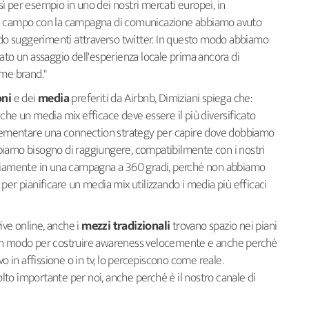
osì per esempio in uno dei nostri mercati europei, in
in campo con la campagna di comunicazione abbiamo avuto
ando suggerimenti attraverso twitter. In questo modo abbiamo
ato un assaggio dell'esperienza locale prima ancora di
ome brand."
oni
e dei
media
preferiti da Airbnb, Dimiziani spiega che:
che un media mix efficace deve essere il più diversificato
mplementare una connection strategy per capire dove dobbiamo
biamo bisogno di raggiungere, compatibilmente con i nostri
ariamente in una campagna a 360 gradi, perché non abbiamo
per pianificare un media mix utilizzando i media più efficaci
vive online, anche i
mezzi tradizionali
trovano spazio nei piani
n modo per costruire awareness velocemente e anche perché
in affissione o in tv, lo percepiscono come reale.
to importante per noi, anche perché è il nostro canale di