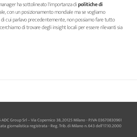
a manager ha sottolineato l'importanza di
politiche di
bale, con un posizionamento mondiale ma se vogliamo
 di cui parlavo precedentemente, non possiamo fare tutto
erchiamo di trovare degli insight locali per essere rilevanti sia
 ADC Group Srl – Via Copernico 38, 20125 Milano - P.IVA 03670830961
ta giornalistica registrata - Reg. Trib. di Milano n. 643 dell'17.10.2000