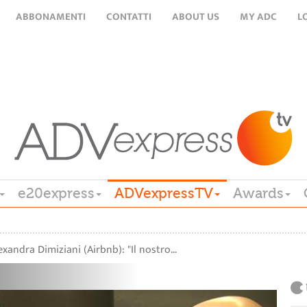
ABBONAMENTI
CONTATTI
ABOUT US
MY ADC
L
e20express
ADVexpressTV
Awards
exandra Dimiziani (Airbnb): "Il nostro…