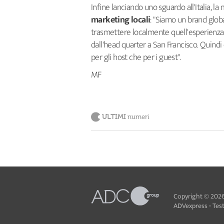
Infine lanciando uno sguardo all'Italia, l
marketing locali
: "Siamo un brand glo
trasmettere localmente quell'esperienza
dall'head quarter a San Francisco. Quindi c
per gli host che per i guest".
MF
ULTIMI
numeri
Copyright © 2026
ADVexpress - Testa