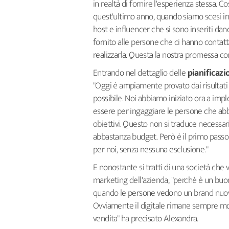
in realtà di fornire l'esperienza stessa. C
quest'ultimo anno, quando siamo scesi 
host e influencer che si sono inseriti d
fornito alle persone che ci hanno contatt
realizzarla. Questa la nostra promessa c
Entrando nel dettaglio delle
pianificazi
"Oggi è ampiamente provato dai risultati 
possibile. Noi abbiamo iniziato ora a i
essere per ingaggiare le persone che ab
obiettivi. Questo non si traduce necess
abbastanza budget. Però è il primo passo 
per noi, senza nessuna esclusione."
E nonostante si tratti di una società che 
marketing dell'azienda,
"perché è un buo
quando le persone vedono un brand nuovo 
Ovviamente il digitale rimane sempre mol
vendita" ha precisato Alexandra.