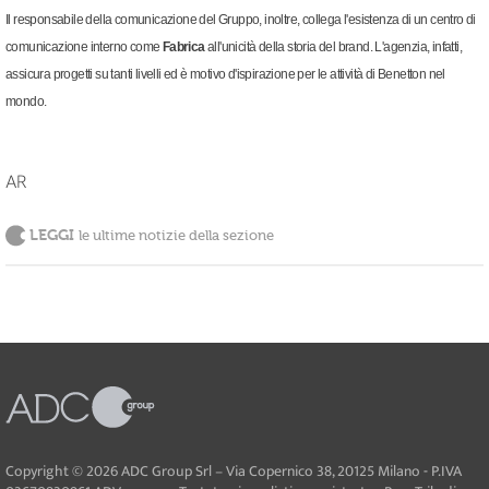
Il responsabile della comunicazione del Gruppo, inoltre, collega l'esistenza di un centro di
comunicazione interno come
Fabrica
all
'unicità della storia del brand. L'agenzia, infatti,
assicura progetti su tanti livelli ed è motivo d'ispirazione per le attività di Benetton nel
mondo.
AR
LEGGI
le ultime notizie della sezione
Copyright © 2026 ADC Group Srl – Via Copernico 38, 20125 Milano - P.IVA