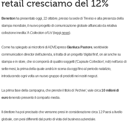
retail cresciamo del 12%
Benetton
ha presentato oggi, 22 ottobre, presso la sede di Treviso e alla presenza della
stampa mondiale, il nuovo progetto di comunicazione globale affiancato da relativa
collezione inedita '
A Collection of Us'
(leggi
news
).
Come ha spiegato ai microfoni di ADVExpress
Gianluca Pastore
, worldwide
communication director dell'azienda, si tratta di un progetto 'digital first', on air anche su
stampa e in store, che si comporrà di quattro soggetti ('Capsule Collection', ndr) nell'arco di
sette mesi, la prima della quale andrà in scena da oggi fino al periodo natalizio,
introducendo ogni volta un nuovo gruppo di prodotti nei nostri negozi.
La prima fase della campagna, che prende il titolo di 'Archive', vale circa
10 milioni di
euro
tenendo presento il comparto media.
Il direttore ha poi precisato che verranno presi in considerazione circa 12 Paesi a livello
globale, con pesi differenti dal punto di vista del business aziendale.