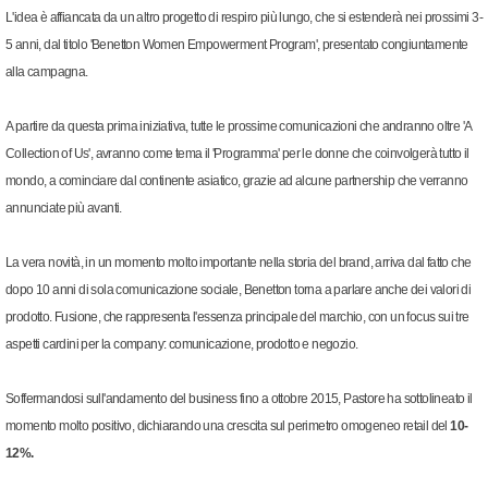
L'idea è affiancata da un altro progetto di respiro più lungo, che si estenderà nei prossimi 3-
5 anni, dal titolo 'Benetton Women Empowerment Program', presentato congiuntamente
alla campagna.
A partire da questa prima iniziativa, tutte le prossime comunicazioni che andranno oltre 'A
Collection of Us', avranno come tema il 'Programma' per le donne che c
oinvolgerà tutto il
mondo, a cominciare dal continente asiatico, grazie ad alcune partnership che verranno
annunciate più avanti.
La vera novità, in un momento molto importante nella storia del brand, arriva dal fatto che
dopo 10 anni di sola comunicazione sociale, Benetton torna a parlare anche dei valori di
prodotto.
Fusione,
che rappresenta l'essenza principale del marchio, con un focus sui tre
aspetti cardini per la company: comunicazione, prodotto e negozio.
Soffermandosi sull'andamento del business fino a ottobre 2015, Pastore ha sottolineato il
momento molto positivo, dichiarando una crescita sul perimetro omogeneo retail del
10-
12%.