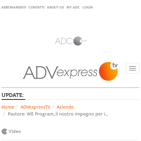
ABBONAMENTI
CONTATTI
ABOUT US
MY ADC
LOGIN
Togg
navi
UPDATE:
Home
ADVexpressTV
Aziende
Pastore: WE Program, il nostro impegno per i…
Video