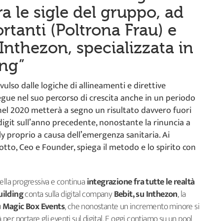
ra le sigle del gruppo, ad
rtanti (Poltrona Frau) e
i Inthezon, specializzata in
ng”
ulso dalle logiche di allineamenti e direttive
egue nel suo percorso di crescita anche in un periodo
e nel 2020 metterà a segno un risultato davvero fuori
 digit sull’anno precedente, nonostante la rinuncia a
y proprio a causa dell’emergenza sanitaria. Ai
tto, Ceo e Founder, spiega il metodo e lo spirito con
ella progressiva e continua
integrazione fra tutte le realtà
uilding
conta sulla digital company
Bebit, su Inthezon
, la
u
Magic Box Events
, che nonostante un incremento minore si
er portare gli eventi sul digital. E oggi contiamo su un pool