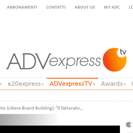
ABBONAMENTI
CONTATTI
ABOUT US
MY ADC
L
e20express
ADVexpressTV
Awards
to (Libera Brand Building): “Il fatturato…