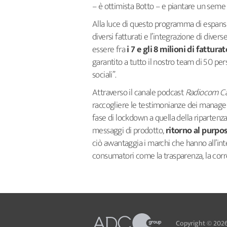
– è ottimista Botto – e piantare un seme o
Alla luce di questo programma di espansi
diversi fatturati e l’integrazione di divers
essere fra
i 7 e gli 8 milioni di fatturat
garantito a tutto il nostro team di 50 p
sociali”.
Attraverso il canale podcast
Radiocom Ca
raccogliere le testimonianze dei manager e
fase di lockdown a quella della riparten
messaggi di prodotto,
ritorno al purpos
ciò avvantaggia i marchi che hanno all’inte
consumatori come la trasparenza, la corret
Copyright © 2026