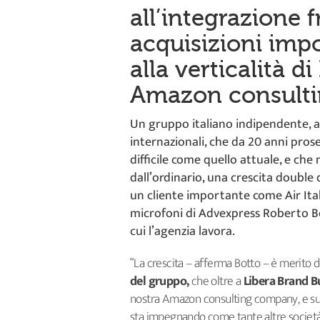
all’integrazione f
acquisizioni impo
alla verticalità d
Amazon consulti
Un gruppo italiano indipendente, av
internazionali, che da 20 anni pros
difficile come quello attuale, e ch
dall’ordinario, una crescita double
un cliente importante come Air Ital
microfoni di Advexpress Roberto Bo
cui l’agenzia lavora.
“La crescita – afferma Botto – è merito d
del gruppo,
che oltre a
Libera Brand B
nostra Amazon consulting company, e s
sta impegnando come tante altre società p