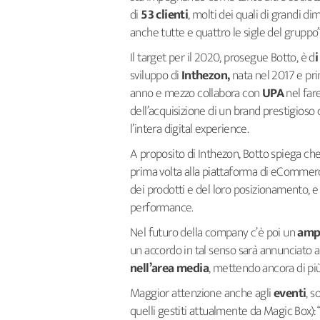
di
53 clienti
, molti dei quali di grandi d
anche tutte e quattro le sigle del gruppo”
Il target per il 2020, prosegue Botto, è d
i
sviluppo di
Inthezon,
nata nel 2017 e pri
anno e mezzo collabora con
UPA
nel far
dell’acquisizione di un brand prestigios
l’intera digital experience.
A proposito di Inthezon, Botto spiega che l
prima volta alla piattaforma di eCommerce
dei prodotti e del loro posizionamento, e 
performance.
Nel futuro della company c’è poi un
ampl
un accordo in tal senso sarà annunciato a
nell’area media
, mettendo ancora di più 
Maggior attenzione anche agli
eventi
, s
quelli gestiti attualmente da Magic Box):