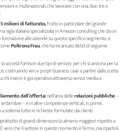
imensioni e multinazionali, che lavorano con una, due, tre o
.
 5 milioni di fatturato,
frutto in particolare del grande
ma sigla italiana specializzata in Amazon consulting che da un
e formazione alle aziende su questo specifico segmento, e
o come
Poltrona Frau
, che ha incaricato Bebit di seguirne
a società fornisce due tipi di servizio: per chi si avvicina per la
, costruendo veri e propri business case a partire dalla scelta
a chi invece è già operativo attraverso servizi media a
iamento dell’offerta:
nell’area delle
relazioni pubbliche
–
 settembre – e in altre competenze verticali, in primis
a sistema tutte le richieste formulate dai clienti.
oprattutto di grandi dimensioni (o almeno maggiori rispetto a
 “È vero che il settore in questo momento è fermo, ma ripartirà