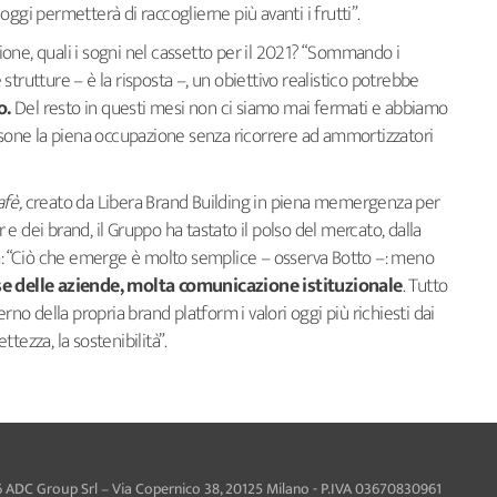
ggi permetterà di raccoglierne più avanti i frutti”.
one, quali i sogni nel cassetto per il 2021? “Sommando i
e strutture – è la risposta –, un obiettivo realistico potrebbe
o.
Del resto in questi mesi non ci siamo mai fermati e abbiamo
ersone la piena occupazione senza ricorrere ad ammortizzatori
fè,
creato da Libera Brand Building in piena memergenza per
 dei brand, il Gruppo ha tastato il polso del mercato, dalla
za: “Ciò che emerge è molto semplice – osserva Botto –: meno
e delle aziende, molta comunicazione istituzionale
. Tutto
rno della propria brand platform i valori oggi più richiesti dai
tezza, la sostenibilità”.
 ADC Group Srl – Via Copernico 38, 20125 Milano - P.IVA 03670830961