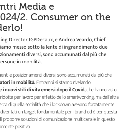
ntri Media e
2024/2. Consumer on the
erlo!
ing Director IGPDecaux, e Andrea Veardo, Chief
bbiamo messo sotto la lente di ingrandimento due
izionamenti diversi, sono accumunati dal più che
persone in mobilità.
menti e posizionamenti diversi, sono accumunati dal più che
atori in mobilità.
Entrambi si stanno rivelando
i nuovi stili di vita emersi dopo il Covid,
che hanno visto
ridotta per lavoro per effetto dello smartworking, ma dall’altra
icerca di quella socialità che i lockdown avevano forzatamente
 diventati un target fondamentale per i brand ed è per questa
 di proporre soluzioni di comunicazione multicanale in questo
mente positivo.