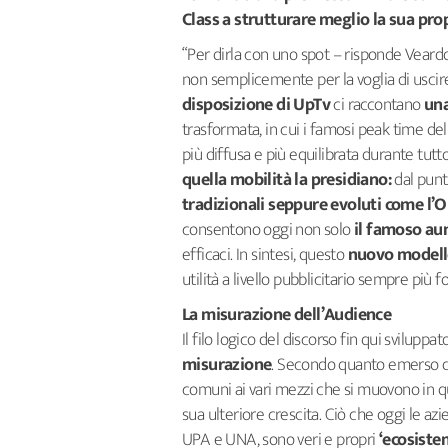
Class a strutturare meglio la sua pr
“Per dirla con uno spot – risponde Veard
non semplicemente per la voglia di uscire 
disposizione di UpTv
ci raccontano
una
trasformata, in cui i famosi peak time del
più diffusa e più equilibrata durante tutt
quella mobilità la presidiano:
dal punto
tradizionali seppure evoluti come l
consentono oggi non solo
il famoso au
efficaci. In sintesi, questo
nuovo modell
utilità a livello pubblicitario sempre più f
La misurazione dell’Audience
Il filo logico del discorso fin qui sviluppa
misurazione
. Secondo quanto emerso da
comuni ai vari mezzi che si muovono in 
sua ulteriore crescita. Ciò che oggi le 
UPA e UNA, sono veri e propri
‘ecosistem