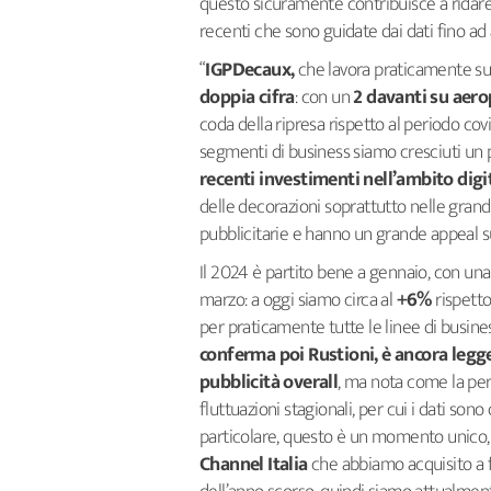
questo sicuramente contribuisce a ridare
recenti che sono guidate dai dati fino ad
“
IGPDecaux,
che lavora praticamente su
doppia cifra
: con un
2 davanti su aero
coda della ripresa rispetto al periodo covi
segmenti di business siamo cresciuti un p
recenti investimenti nell’ambito digit
delle decorazioni soprattutto nelle grand
pubblicitarie e hanno un grande appeal s
Il 2024 è partito bene a gennaio, con una
marzo: a oggi siamo circa al
+6%
rispetto
per praticamente tutte le linee di busines
conferma poi Rustioni, è ancora legg
pubblicità overall
, ma nota come la per
fluttuazioni stagionali, per cui i dati son
particolare, questo è un momento unico, s
Channel Italia
che abbiamo acquisito a 