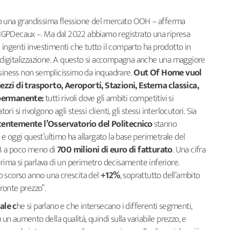
o una grandissima flessione del mercato OOH – afferma
IGPDecaux –. Ma dal 2022 abbiamo registrato una ripresa
gli ingenti investimenti che tutto il comparto ha prodotto in
la digitalizzazione. A questo si accompagna anche una maggiore
usiness non semplicissimo da inquadrare.
Out Of Home vuol
ezzi di trasporto, Aeroporti, Stazioni, Esterna classica,
 permanente:
tutti rivoli dove gli ambiti competitivi si
ori si rivolgono agli stessi clienti, gli stessi interlocutori. Sia
ecentemente l’Osservatorio del Politecnico
stanno
 , e oggi quest’ultimo ha allargato la base perimetrale del
3 a poco meno di
700 milioni di euro di fatturato
. Una cifra
prima si parlava di un perimetro decisamente inferiore.
o scorso anno una crescita del
+12%
, soprattutto dell’ambito
fronte prezzo”.
ale c
he si parlano e che intersecano i differenti segmenti,
 un aumento della qualità, quindi sulla variabile prezzo, e