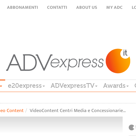
ABBONAMENTI
CONTATTI
ABOUT US
MY ADC
L
e20express
ADVexpressTV
Awards
deo Content
VideoContent Centri Media e Concessionarie…