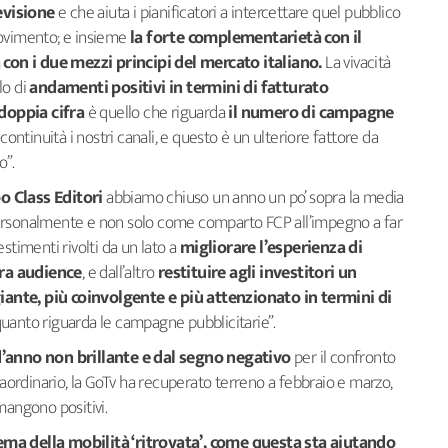
evisione
e che aiuta i pianificatori a intercettare quel pubblico
movimento; e insieme
la
forte complementarietà con il
a con i due mezzi principi del mercato italiano.
La vivacità
lo di
andamenti positivi in termini di fatturato
doppia cifra
è quello che riguarda
il numero di campagne
ontinuità i nostri canali, e questo è un ulteriore fattore da
o”.
 Class Editori
abbiamo chiuso un anno un po’ sopra la media
ersonalmente e non solo come comparto FCP all’impegno a far
stimenti rivolti da un lato a
migliorare l’esperienza di
tra audience
, e dall’altro
restituire agli investitori un
ante, più coinvolgente e più attenzionato in termini di
uanto riguarda le campagne pubblicitarie”.
d’anno non brillante e dal segno negativo
per il confronto
raordinario, la GoTv ha recuperato terreno a febbraio e marzo,
mangono positivi.
ema della mobilità ‘ritrovata’, come questa sta aiutando