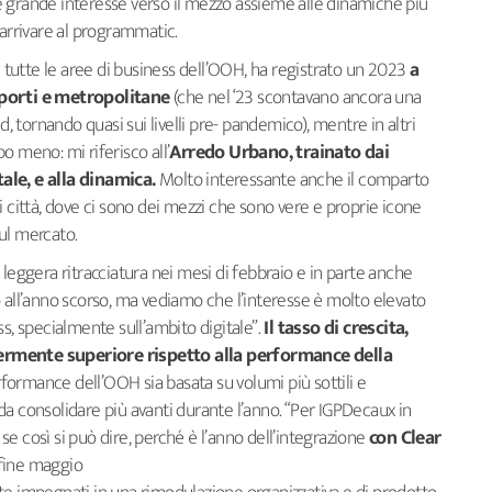
 grande interesse verso il mezzo assieme alle dinamiche più
 arrivare al programmatic.
 tutte le aree di business dell’OOH, ha registrato un 2023
a
porti e metropolitane
(che nel ‘23 scontavano ancora una
d, tornando quasi sui livelli pre- pandemico), mentre in altri
o meno: mi riferisco all’
Arredo Urbano, trainato dai
ale, e alla dinamica.
Molto interessante anche il comparto
i città, dove ci sono dei mezzi che sono vere e proprie icone
ul mercato.
 leggera ritracciatura nei mesi di febbraio e in parte anche
 all’anno scorso, ma vediamo che l’interesse è molto elevato
s, specialmente sull’ambito digitale”.
Il tasso di crescita,
ermente superiore rispetto alla performance della
formance dell’OOH sia basata su volumi più sottili e
o da consolidare più avanti durante l’anno. “Per IGPDecaux in
e così si può dire, perché è
l’anno dell’integrazione
con Clear
fine maggio