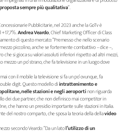
te impegnati in una rimodulazione organizzativa e di prodotto
proposta sempre più qualitativa
”.
Concessionarie Pubblicitarie, nel 2023 anche la GoTv è
el +17,7%.
Andrea Veardo
, Chief Marketing Officer di Class
’andamento di questo mercato: “Premesso che nello scenario
 mezzo piccolino, anche se fortemente combattivo – dice –,
che si gioca su valori assoluti inferiori rispetto ad altri mezzi,
to mezzo un po’ strano, che fa televisione in un luogo dove
rmai con il mobile la televisione si fa un po’ ovunque, fa
double digit. Questo modello di
intrattenimento e
politane, nelle stazioni e negli aeroporti
non riguarda
lo dei due partner, che non definisco mai competitor in
e, che hanno un presidio importante sulle stazioni in Italia.
te del nostro comparto, che sposa la teoria della della
video
 mezzo secondo Veardo: “Da un lato
l’utilizzo di un