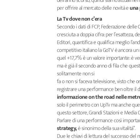
dell’anno scorso, quindi siamo attualmen
per offrire al mercato delle novità e
una 
La Tv dove non c’era
Secondo i dati di FCP, Federazione delle 
cresciuta a doppia cifra: per l’esatteza, d
Editori, quantifica e qualifica meglio l
competitivo italiano la GoTV è ancora un
quel +17,7% è un valore importante: è vero 
ma è già il secondo anno di fila che ques
solitamente non si
fa o non si faceva televisione, visto che o
registrare una performance ben oltre il 
informazione on the road nelle metro
solo il perimetro con UpTv ma anche quel
questo settore, Grandi Stazioni e Media On
Parlare di una performance così importan
strategy,
è sinonimo della sua vitalità”.
Due le chiavi di lettura del successo del