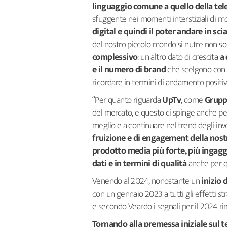
linguaggio comune a quello della tel
sfuggente nei momenti interstiziali di 
digital e quindi il poter andare in sci
del nostro piccolo mondo si nutre non so
complessivo
: un altro dato di crescita
a 
e il numero di brand
che scelgono con c
ricordare in termini di andamento positiv
“Per quanto riguarda
UpTv
, come
Gruppo
del mercato, e questo ci spinge anche p
meglio e a continuare nel trend degli inve
fruizione e di engagement della nos
prodotto media più forte, più ingaggi
dati e in termini di qualità
anche per q
Venendo al 2024, nonostante un
inizio 
con un gennaio 2023 a tutti gli effetti st
e secondo Veardo i segnali per il 2024 ri
Tornando alla premessa iniziale sul t