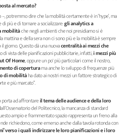
oposta al mercato?
o –, potremmo dire che la mobilità certamente è in ‘hype’, ma
di più e di tornare a socializzare:
gli analytics a
 mobilità
che negli ambienti che noi presidiamo si è
la mattina e della sera non ci sono più e la mobilità è sempre
o il giorno. Questo dà una nuova
centralità ai mezzi che
 di vista delle pianificazioni pubblicitarie, infatti,
i mezzi più
’Out Of Home
, oppure un po' più particolari come il nostro,
mento di copertura
ma anche lo sviluppo di frequenze più
o di mobilità
ha dato ai nostri mezzi un fattore strategico di
orte e più marcato”.
to porta ad affrontare
il tema delle audience e della loro
ll’Osservatorio del Politecnico, la mancanza di standard
questo ampio e frammentato spazio rappresenta un freno alla
aziende richiedono, come emerso anche dalla tavola rotonda con
i’ verso i quali indirizzare le loro pianificazioni e i loro