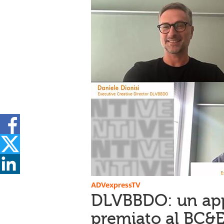
ADVexpressTV
DLVBBDO: un app
premiato al BC&E 