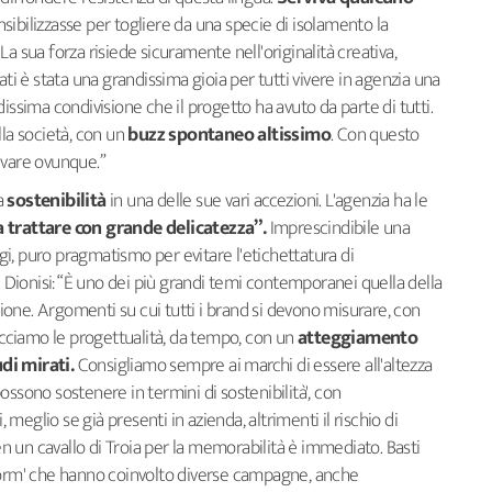
nsibilizzasse per togliere da una specie di isolamento la
a sua forza risiede sicuramente nell'originalità creativa,
ultati è stata una grandissima gioia per tutti vivere in agenzia una
issima condivisione che il progetto ha avuto da parte di tutti.
la società, con un
buzz spontaneo altissimo
. Con questo
ivare ovunque.”
a
sostenibilità
in una delle sue vari accezioni. L'agenzia ha le
 trattare con grande delicatezza”.
Imprescindibile una
i, puro pragmatismo per evitare l'etichettatura di
ionisi: “È uno dei più grandi temi contemporanei quella della
usione. Argomenti su cui tutti i brand si devono misurare, con
ciamo le progettualità, da tempo, con un
atteggiamento
di mirati.
Consigliamo sempre ai marchi di essere all'altezza
ossono sostenere in termini di sostenibilità', con
eglio se già presenti in azienda, altrimenti il rischio di
 un cavallo di Troia per la memorabilità è immediato. Basti
storm' che hanno coinvolto diverse campagne, anche