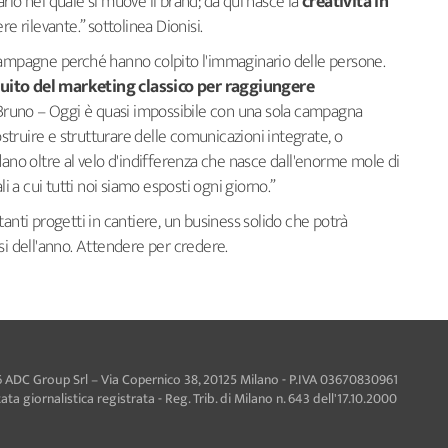
rio nel quale si muove il brand; da qui nasce la
creatività in
ere rilevante.” sottolinea Dionisi.
campagne perché hanno colpito l'immaginario delle persone.
cuito del marketing classico per raggiungere
 Bruno – Oggi è quasi impossibile con una sola campagna
costruire e strutturare delle comunicazioni integrate, o
dano oltre al velo d'indifferenza che nasce dall'enorme mole di
a cui tutti noi siamo esposti ogni giorno.”
anti progetti in cantiere, un business solido che potrà
si dell'anno. Attendere per credere.
 ADC Group Srl – Via Copernico 38, 20125 Milano - P.IVA 03670830961
ta giornalistica registrata - Reg. Trib. di Milano n. 643 dell'17.10.2000