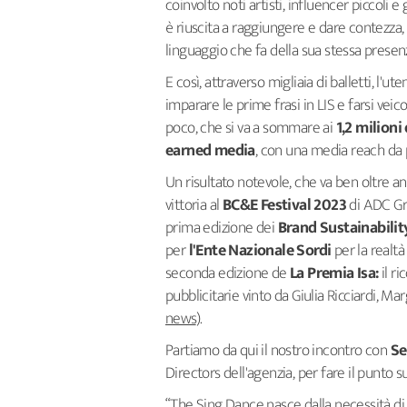
coinvolto noti artisti, influencer piccoli
è riuscita a raggiungere e dare contezza, 
linguaggio che fa della sua stessa presen
E così, attraverso migliaia di balletti, l'u
imparare le prime frasi in LIS e farsi veico
poco, che si va a sommare ai
1,2 milioni
earned media
, con una media reach da pi
Un risultato notevole, che va ben oltre an
vittoria al
BC&E Festival 2023
di ADC G
prima edizione dei
Brand Sustainabili
per
l'Ente Nazionale Sordi
per la realt
seconda edizione de
La Premia Isa:
il r
pubblicitarie vinto da Giulia Ricciardi, M
news
).
Partiamo da qui il nostro incontro con
Se
Directors dell'agenzia, per fare il punto 
“The Sing Dance nasce dalla necessità di 