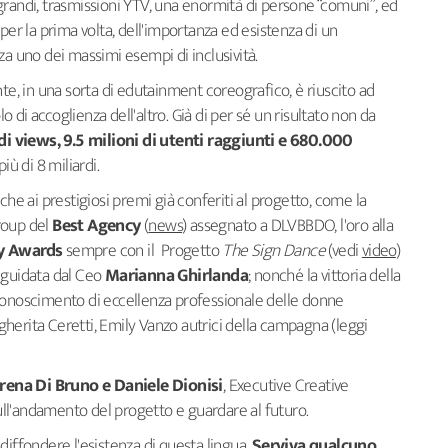
 e grandi, trasmissioni YTV, una enormità di persone “comuni”, ed
per la prima volta, dell'importanza ed esistenza di un
za uno dei massimi esempi di inclusività.
tente, in una sorta di edutainment coreografico, è riuscito ad
lo di accoglienza dell'altro. Già di per sé un risultato non da
 di views, 9.5 milioni di utenti raggiunti e 680.000
ù di 8 miliardi.
che ai prestigiosi premi già conferiti al progetto, come la
roup del
Best Agency
(
news
) assegnato a DLVBBDO, l'oro alla
ty Awards
sempre con il Progetto
The Sign Dance
(vedi
video
)
à guidata dal Ceo
Marianna Ghirlanda
; nonché la vittoria della
iconoscimento di eccellenza professionale delle donne
argherita Ceretti, Emily Vanzo autrici della campagna (leggi
rena Di Bruno e Daniele Dionisi
, Executive Creative
sull'andamento del progetto e guardare al futuro.
diffondere l'esistenza di questa lingua.
Serviva qualcuno