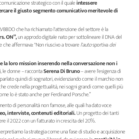
 comunicazione strategico con il quale
intessere
cercare il giusto segmento comunicativo meritevole di
LVBBDO che ha richiamato l'attenzione del settore è la
s. ON”,
un approdo digitale nato per sottolineare il DNA del
e che affermava: "Non riuscivo a trovare
l'auto
sportiva
dei
e la loro mission inserendo nella conversazione non i
i, le donne – racconta
Serena Di Bruno
– avere l'esigenza di
 parlato quindi di sognatori, evidenziando come il marchio non
che crede nella progettualità, nei sogni grandi come quelli più
 come lo è stato anche per Ferdinand Porsche.”
gimento di personalità non famose, alle quali ha dato voce
o, interviste, contenuti editoriali.
Un progetto dei tanti
re il 2022 con un fatturato in crescita del 20%.
terpretiamo la strategia come una fase di studio e acquisizione