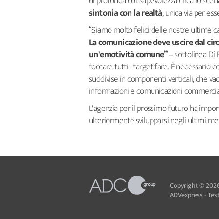
di profonda consapevolezza circa lo scena
sintonia con la realtà
, unica via per ess
“Siamo molto felici delle nostre ultime 
La comunicazione deve uscire dal cir
un'emotività comune”
– sottolinea Di
toccare tutti i target fare. È necessario 
suddivise in componenti verticali, che va
informazioni e comunicazioni commerciali 
L'agenzia per il prossimo futuro ha import
ulteriormente svilupparsi negli ultimi me
Copyright © 2026
ADVexpress - Testa