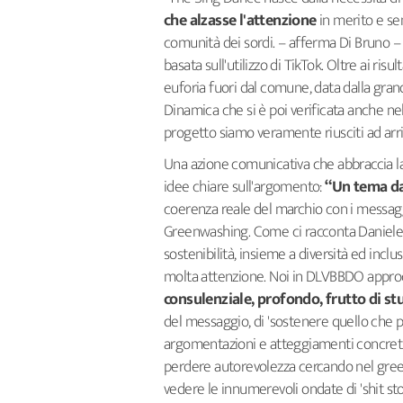
che alzasse l'attenzione
in merito e se
comunità dei sordi. – afferma Di Bruno – L
basata sull'utilizzo di TikTok. Oltre ai ris
euforia fuori dal comune, data dalla grand
Dinamica che si è poi verificata anche nel
progetto siamo veramente riusciti ad arr
Una azione comunicativa che abbraccia l
idee chiare sull'argomento:
“Un tema da
coerenza reale del marchio con i messagg
Greenwashing. Come ci racconta Daniele D
sostenibilità, insieme a diversità ed incl
molta attenzione. Noi in DLVBBDO approc
consulenziale, profondo, frutto di stu
del messaggio, di 'sostenere quello che p
argomentazioni e atteggiamenti concreti, m
perdere autorevolezza cercando nel green
vedere le innumerevoli ondate di 'shit 