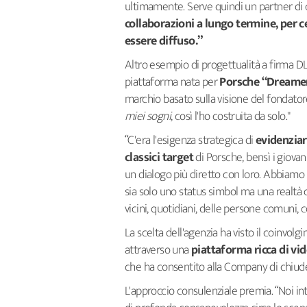
ultimamente. Serve quindi un partner di
collaborazioni a lungo termine, per 
essere diffuso.”
Altro esempio di progettualità a firma D
piattaforma nata per
Porsche
“Dreamer
marchio basato sulla visione del fondator
miei sogni
, così l'ho costruita da solo."
“C'era l'esigenza strategica di
evidenziar
classici target
di Porsche, bensì i giovan
un dialogo più diretto con loro. Abbiamo
sia solo uno status simbol ma una realtà 
vicini, quotidiani, delle persone comuni,
La scelta dell'agenzia ha visto il coinvol
attraverso una
piattaforma ricca di vide
che ha consentito alla Company di chiude
L'approccio consulenziale premia. “Noi in