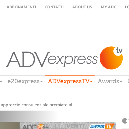
ABBONAMENTI
CONTATTI
ABOUT US
MY ADC
L
e20express
ADVexpressTV
Awards
approccio consulenziale premiato al…