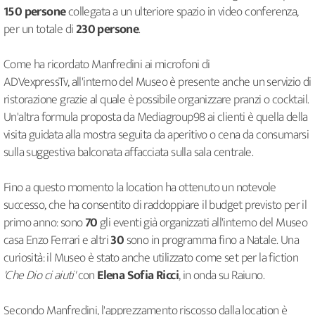
150 persone
collegata a un ulteriore spazio in video conferenza,
per un totale di
230 persone
.
Come ha ricordato Manfredini ai microfoni di
ADVexpressTv, all'interno del Museo è presente anche un servizio di
ristorazione grazie al quale è possibile organizzare pranzi o cocktail.
Un'altra formula proposta da Mediagroup98 ai clienti è quella della
visita guidata alla mostra seguita da aperitivo o cena da consumarsi
sulla suggestiva balconata affacciata sulla sala centrale.
Fino a questo momento la location ha ottenuto un notevole
successo, che ha consentito di raddoppiare il budget previsto per il
primo anno: sono
70
gli eventi già organizzati all'interno del Museo
casa Enzo Ferrari e altri
30
sono in programma fino a Natale. Una
curiosità: il Museo è stato anche utilizzato come set per la fiction
'Che Dio ci aiuti'
con
Elena Sofia Ricci
, in onda su Raiuno.
Secondo Manfredini, l'apprezzamento riscosso dalla location è