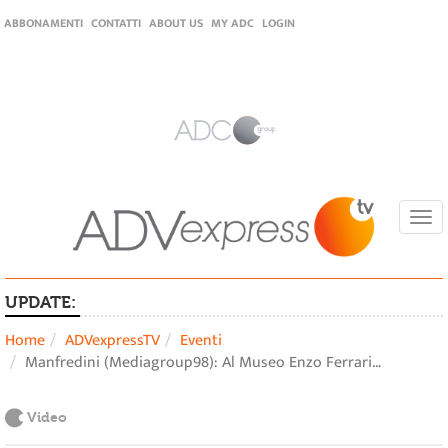
ABBONAMENTI
CONTATTI
ABOUT US
MY ADC
LOGIN
Togg
navi
UPDATE:
Home
ADVexpressTV
Eventi
Manfredini (Mediagroup98): Al Museo Enzo Ferrari…
Video