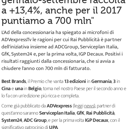
gennaio-settembre raccolta
a +13,4%, anche per il 2017
puntiamo a 700 mln"
L'Ad della concessionaria ha spiegato ai microfoni di
ADVexpressTv le ragioni per cui Rai Pubblicità è partner
dell'iniziativa insieme ad ADCGroup, Serviceplan Italia,
GfK, System24 e, per la prima volta, IGP Decaux. Positivi i
risultati raggiunti dalla concessionaria, che si avvia a
chiudere l'anno con 700 mln di fatturato.
Best Brands
, il Premio che vanta
13 edizioni
in
Germania
,
3
in
Cina
e
una
in
Belgio
, torna nel nostro Paese per il secondo anno e
lo fa con un'edizione più ricca e completa.
Come già pubblicato da
ADVexpress
(leggi
news
), partner di
quest'anno saranno
Serviceplan Italia
,
GfK
,
Rai Pubblicità
,
System24
,
ADC Group
, e per la prima volta
IGP Decaux
, con il
significativo patrocinio di
UPA
.