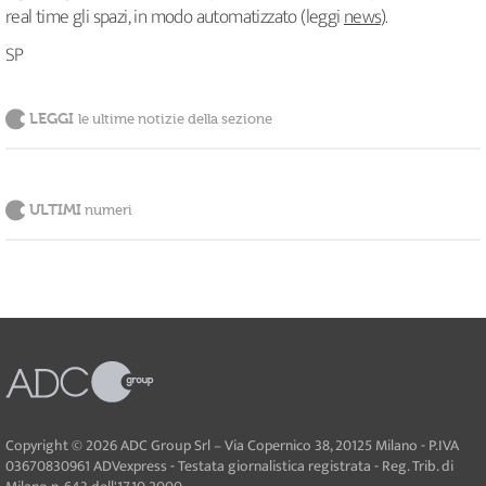
real time gli spazi, in modo automatizzato (leggi
news
).
SP
LEGGI
le ultime notizie della sezione
ULTIMI
numeri
Copyright © 2026 ADC Group Srl – Via Copernico 38, 20125 Milano - P.IVA
03670830961 ADVexpress - Testata giornalistica registrata - Reg. Trib. di