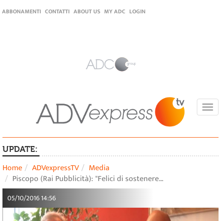
ABBONAMENTI
CONTATTI
ABOUT US
MY ADC
LOGIN
Togg
navi
UPDATE:
Home
ADVexpressTV
Media
Piscopo (Rai Pubblicità): "Felici di sostenere…
05/10/2016 14:56