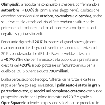
Olimpiadi
), la raccolta ha continuato a crescere, confermando a
settembre
il
+13,4%
dei primi 8 mesi (leggi
news
). Risultato che
dovrebbe consolidarsi ad
ottobre
,
novembre
e
dicembre
, anche
se un'eventuale vittoria del 'No' al Referendum costituzionale
potrebbe determinare un clima di incertezza con ripercussioni
negative sugli investimenti.
Per quanto riguarda il
2017
, in assenza di grandi stravolgimenti
macroeconomici e dei grandi eventi che hanno caratterizzato il
2015, considerando che il PIL del Paesedovrebbe attestarsi
a
+0,7/0,8%
e che per il mercato della pubblicità è prevista una
crescita del
+2/3%
, si può ipotizzare un fatturato annuo pari a
quello del 2016, ovvero a quota
700 milioni
.
D'altra parte, secondo Piscopo, l'offerta Rai ha tutte le carte in
regola per fare gola agli investitori: il
palinsesto è stato in gran
parte rinnovato
, gli
ascolti nel complesso crescono
con buone
prospettive anche per il primo trimestre del 2017 e grazie a
OpenSquare
le aziende ora possono selezionare e prenotare in