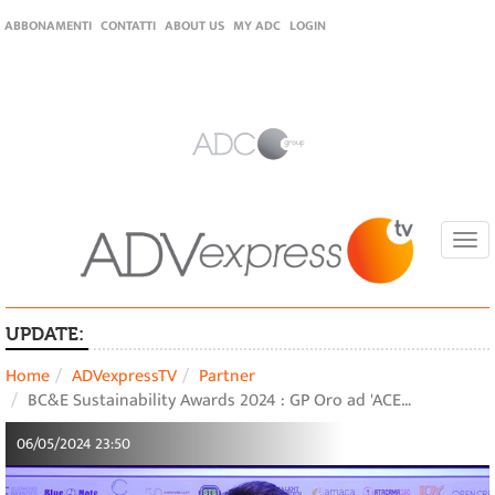
ABBONAMENTI
CONTATTI
ABOUT US
MY ADC
LOGIN
Togg
navi
UPDATE:
Home
ADVexpressTV
Partner
BC&E Sustainability Awards 2024 : GP Oro ad 'ACE…
06/05/2024 23:50