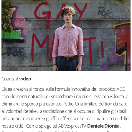
Guarda il
video
L'idea creativa si fonda sulla formula innovativa del prodotto ACE
con elementi naturali per smacchiare i muri e si lega alla volontà di
eliminare lo sporco più ostinato: l’odio. Una limited-edition da dare
ai volontari Retake, l’associazione che si occupa di ripulire gli spazi
urbani, per rimuovere i graffiti offensivi che macchiano i muri delle
nostre città. Come spiega ad ADVexpressTV
Daniele Dionisi,