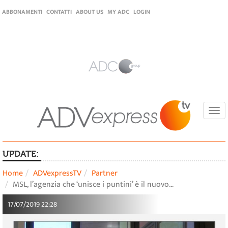
ABBONAMENTI
CONTATTI
ABOUT US
MY ADC
LOGIN
Togg
navi
UPDATE:
Home
ADVexpressTV
Partner
MSL, l’agenzia che ‘unisce i puntini’ è il nuovo…
17/07/2019 22:28