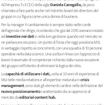
ADVexpress Tv il CEO della sigla
Daniela Canegallo,
da poco
chiamata a fare parte anche nel ristretto board dei directors del
gruppo in cui figura come unica donna di business.
Per la manager il cambiamento è sempre stato nelle corde
dell'agenzia che dirige, ricordando che già dal 2010 avevano iniziato
ad
investire nei dati
e nella loro gestione quando nel mercato se
ne parlava ancora poco. Un punto di forza che oggi posiziona MSL
in vantaggio rispetto ai concorrenti, con una squadra di 10 persone
operative nella data science. Una scelta in linea con l'approccio di
lavoro trasversale di competenze richiesto dalla nuova vocazione
del gruppo nell'intento di eliminare la logica dei silos.
La
capacità di utilizzare i dati,
unita ai 30 anni di esperienza di
Msl nelle media relations e all'expertise maturata in
crisis
management
, sono stati gli elementi cardine nella definizione del
nuovo posizionamento
caratterizzato da un approccio al
mercato da
editorial content hub.