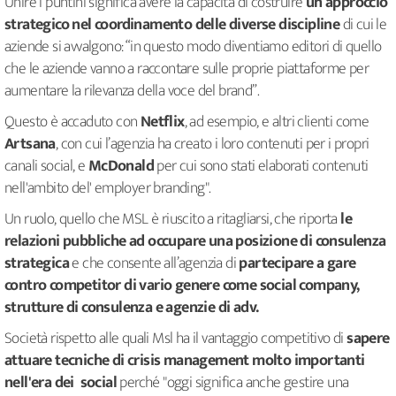
Unire i puntini significa avere la capacità di costruire
un approccio
strategico nel coordinamento delle diverse discipline
di cui le
aziende si avvalgono: “in questo modo diventiamo editori di quello
che le aziende vanno a raccontare sulle proprie piattaforme per
aumentare la rilevanza della voce del brand”.
Questo è accaduto con
Netflix
, ad esempio, e altri clienti come
Artsana
, con cui l’agenzia ha creato i loro contenuti per i propri
canali social, e
McDonald
per cui sono stati elaborati contenuti
nell'ambito del' employer branding".
Un ruolo, quello che MSL è riuscito a ritagliarsi, che riporta
le
relazioni pubbliche ad occupare una posizione di consulenza
strategica
e che consente all’agenzia di
partecipare a gare
contro competitor di vario genere come social company,
strutture di consulenza e agenzie di adv.
Società rispetto alle quali Msl ha il vantaggio competitivo di
sapere
attuare tecniche di crisis management molto importanti
nell'era dei social
perché "oggi significa anche gestire una