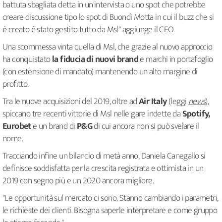
battuta sbagliata detta in un'intervista o uno spot che potrebbe
creare discussione tipo lo spot di Buondì Motta in cui il buzz che si
è creato è stato gestito tutto da Msl" aggiunge il CEO.
Una scommessa vinta quella di Msl, che grazie al nuovo approccio
ha conquistato
la fiducia di nuovi brand
e marchi in portafoglio
(con estensione di mandato) mantenendo un alto margine di
profitto.
Tra le nuove acquisizioni del 2019, oltre ad
Air Italy
(leggi
news
),
spiccano tre recenti vittorie di Msl nelle gare indette da
Spotify,
Eurobet
e un brand di
P&G
di cui ancora non si può svelare il
nome.
Tracciando infine un bilancio di metà anno, Daniela Canegallo si
definisce soddisfatta per la crescita registrata e ottimista in un
2019 con segno più e un 2020 ancora migliore.
"Le opportunità sul mercato ci sono. Stanno cambiando i parametri,
le richieste dei clienti. Bisogna saperle interpretare e come gruppo