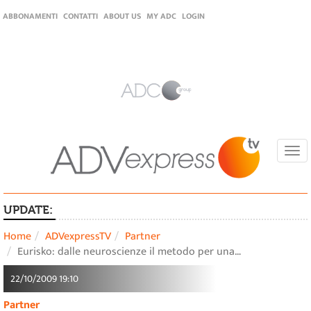
ABBONAMENTI
CONTATTI
ABOUT US
MY ADC
LOGIN
Togg
navi
UPDATE:
Home
ADVexpressTV
Partner
Eurisko: dalle neuroscienze il metodo per una…
22/10/2009 19:10
Partner